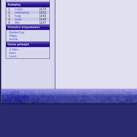
Autoplay
1.
Loren
1173
2.
cobbapop
1152
3.
huig
1152
4.
seqe
1149
5.
Win
1137
Viimeksi kirjautuneet
KiekkoCup
Sliiga
rennie
Uusia pelaajia
J.Vilen
Ares
Leon