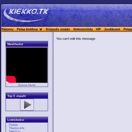
Pääsivu
Pelaa kiekkoa
Kirjaudu sisään
Rekisteröidy
VIP
Joukkueet
Pelaa
You can't edit this message.
Maalilaulut
Guerra Norte
Top 5 -maalit
Linkkiboksi
Paitsio
Tilastot.info
Twitch.tv