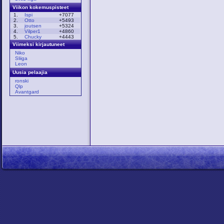
Viikon kokemuspisteet
1.
Ispi
+7077
2.
Otto
+5493
3.
joutsen
+5324
4.
Vilper1
+4860
5.
Chucky
+4443
Viimeksi kirjautuneet
Niko
Sliiga
Leon
Uusia pelaajia
ronski
Qlp
Avantgard