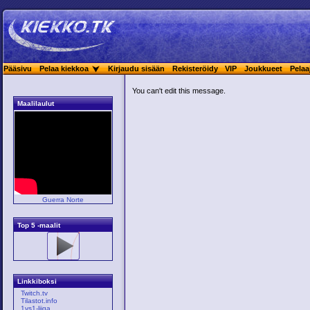
Pääsivu
Pelaa kiekkoa
Kirjaudu sisään
Rekisteröidy
VIP
Joukkueet
Pelaa
You can't edit this message.
Maalilaulut
Guerra Norte
Top 5 -maalit
Linkkiboksi
Twitch.tv
Tilastot.info
1vs1-liiga