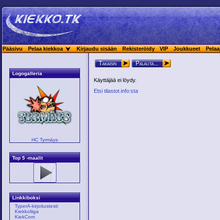
Pääsivu
Pelaa kiekkoa
Kirjaudu sisään
Rekisteröidy
VIP
Joukkueet
Pelaa
Takaisin
Palauta...
Logogalleria
Käyttäjää ei löydy.
Etsi tilastot.info:sta
HC Tyrmäys
Top 5 -maalit
Linkkiboksi
TyperA-kirjoitustesti
Kiekkoliiga
KiekCom