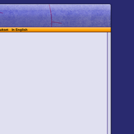
ukset
In English