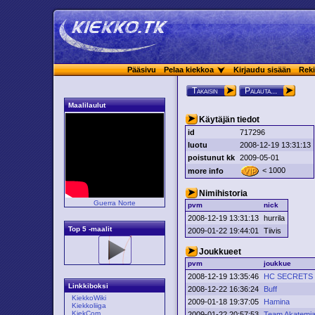
Pääsivu
Pelaa kiekkoa
Kirjaudu sisään
Reki
Takaisin
Palauta...
Maalilaulut
Käytäjän tiedot
id
717296
luotu
2008-12-19 13:31:13
poistunut kk
2009-05-01
< 1000
more info
Nimihistoria
Guerra Norte
pvm
nick
2008-12-19 13:31:13
hurrila
Top 5 -maalit
2009-01-22 19:44:01
Tiivis
Joukkueet
pvm
joukkue
2008-12-19 13:35:46
HC SECRETS
Linkkiboksi
2008-12-22 16:36:24
Buff
KiekkoWiki
2009-01-18 19:37:05
Hamina
Kiekkoliiga
KiekCom
2009-01-22 20:57:53
Team Akatemi