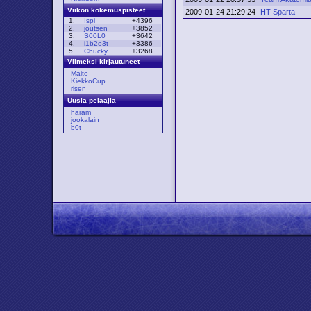
Viikon kokemuspisteet
2009-01-24 21:29:24
HT Sparta
1.
Ispi
+4396
2.
joutsen
+3852
3.
S00L0
+3642
4.
i1b2o3t
+3386
5.
Chucky
+3268
Viimeksi kirjautuneet
Maito
KiekkoCup
risen
Uusia pelaajia
haram
jookalain
b0t