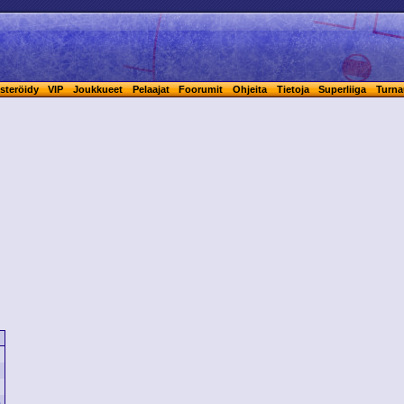
steröidy
VIP
Joukkueet
Pelaajat
Foorumit
Ohjeita
Tietoja
Superliiga
Turna
a