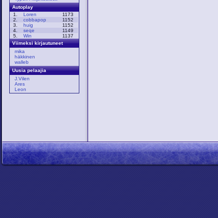
Autoplay
1.
Loren
1173
2.
cobbapop
1152
3.
huig
1152
4.
seqe
1149
5.
Win
1137
Viimeksi kirjautuneet
mika
häkkinen
walleb
Uusia pelaajia
J.Vilen
Ares
Leon