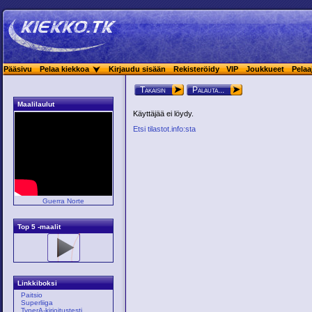
Pääsivu
Pelaa kiekkoa
Kirjaudu sisään
Rekisteröidy
VIP
Joukkueet
Pelaa
Takaisin
Palauta...
Maalilaulut
Käyttäjää ei löydy.
Etsi tilastot.info:sta
Guerra Norte
Top 5 -maalit
Linkkiboksi
Paitsio
Superliiga
TyperA-kirjoitustesti