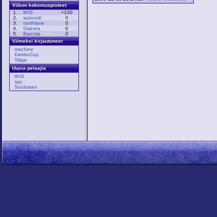
Viikon kokemuspisteet
1.
IKIS
+100
2.
aatousti
0
3.
northlane
0
4.
Gaerea
0
5.
Barcola
0
Viimeksi kirjautuneet
machine
KiekkoCup
Sliiga
Uusia pelaajia
IKIS
spy
Soolotsen