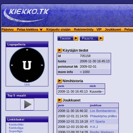
Pääsivu
Pelaa kiekkoa
Kirjaudu sisään
Rekisteröidy
VIP
Joukkueet
Pelaa
Takaisin
Palauta...
Logogalleria
Käytäjän tiedot
id
705158
luotu
2008-11-30 16:45:13
poistunut kk
2009-02-01
more info
< 1000
Nimihistoria
Unit
pvm
nick
2008-11-30 16:45:13
Kuusela--
Top 5 -maalit
Joukkueet
pvm
joukkue
2008-11-30 16:46:32
Los Bombarderos
2008-12-01 21:14:55
Philadelphia phillies
Linkkiboksi
2008-12-01 21:16:18
HT Sparta
KiekkoWiki
2008-12-03 15:00:45
H.K.J
Kiekkoliiga
Superliiga
2008-12-09 20:14:28
Reefer Madness