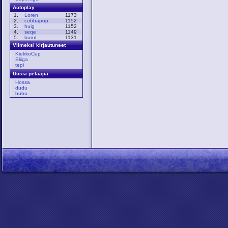
Autoplay
1.
Loren
1173
2.
cobbapop
1152
3.
huig
1152
4.
seqe
1149
5.
burnt
1131
Viimeksi kirjautuneet
KiekkoCup
Sliiga
tepi
Uusia pelaajia
Hossa
dudu
bubu