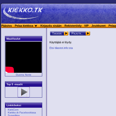
Pääsivu
Pelaa kiekkoa
Kirjaudu sisään
Rekisteröidy
VIP
Joukkueet
Pelaa
Takaisin
Palauta...
Maalilaulut
Käyttäjää ei löydy.
Etsi tilastot.info:sta
Guerra Norte
Top 5 -maalit
Linkkiboksi
KiekCom
Kiekko.tk Facebookissa
Superliiga