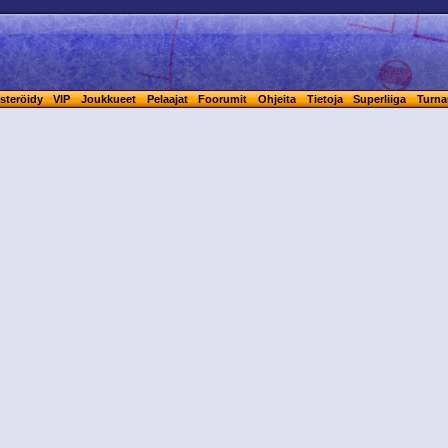
steröidy
VIP
Joukkueet
Pelaajat
Foorumit
Ohjeita
Tietoja
Superliiga
Turna