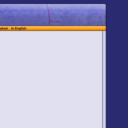
ukset
In English