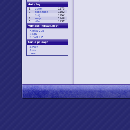
Autoplay
1.
Loren
1173
2.
cobbapop
1152
3.
huig
1152
4.
seqe
1149
5.
Win
1137
Viimeksi kirjautuneet
KiekkoCup
Sliiga
K0VALEV
Uusia pelaajia
J.Vilen
Ares
Leon