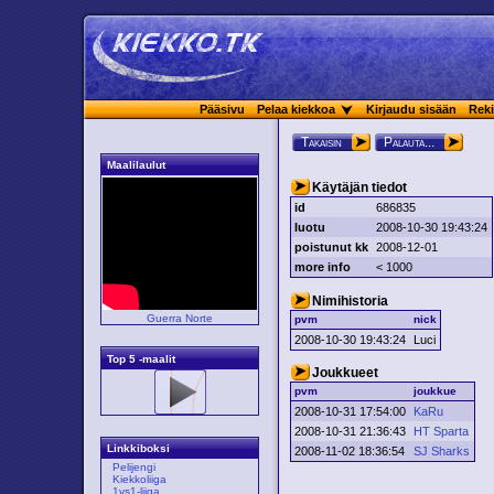
Pääsivu
Pelaa kiekkoa
Kirjaudu sisään
Reki
Takaisin
Palauta...
Maalilaulut
Käytäjän tiedot
id
686835
luotu
2008-10-30 19:43:24
poistunut kk
2008-12-01
more info
< 1000
Nimihistoria
Guerra Norte
pvm
nick
2008-10-30 19:43:24
Luci
Top 5 -maalit
Joukkueet
pvm
joukkue
2008-10-31 17:54:00
KaRu
2008-10-31 21:36:43
HT Sparta
Linkkiboksi
2008-11-02 18:36:54
SJ Sharks
Pelijengi
Kiekkoliiga
1vs1-liiga