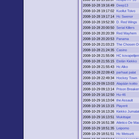
2008-10-28 19:16:49
Deep13
2008-10-28 19:17:02
Kuollut Toivo
2008-10-28 19:17:14
Hc Swenor
2008-10-28 19:52:30
D. Red Wings
2008-10-28 20:00:50
Serial Killers
2008-10-28 20:20:39
Red Mayhem
2008-10-28 20:20:53
Panama
2008-10-28 21:03:23
The Chosen O
2008-10-28 21:24:35
Casino
2008-10-28 21:55:06
HC kovapelijen
2008-10-28 21:55:15
Etelän Kiekko
2008-10-28 21:55:43
Hc Alko
2008-10-28 22:09:43
parhaat palat
2008-10-28 22:49:34
Hockey Town
2008-10-29 09:13:03
Alapään koitto
2008-10-29 09:13:14
Prison Breake
2008-10-29 16:12:50
Hu-46
2008-10-29 16:13:04
the Assault
2008-10-29 16:13:15
Playerit
2008-10-29 16:13:26
Kiekko Jumala
2008-10-29 16:13:51
Mukittajat
2008-10-29 16:51:38
Atletico De Ma
2008-10-29 18:51:35
Leipomo
2008-10-29 18:51:51
Hc Metsurit