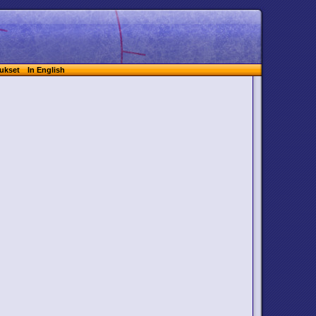
ukset
In English