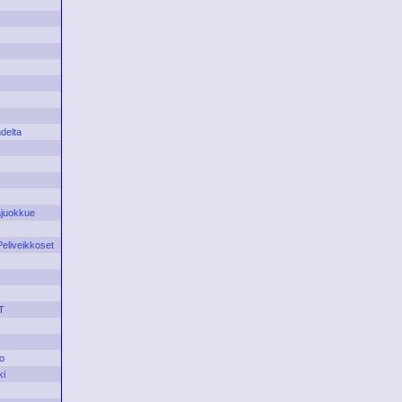
delta
juokkue
Peliveikkoset
T
o
ki