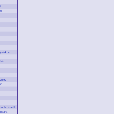
i
it
joukkue
Club
onics
HC
ttäähevoselta
appara