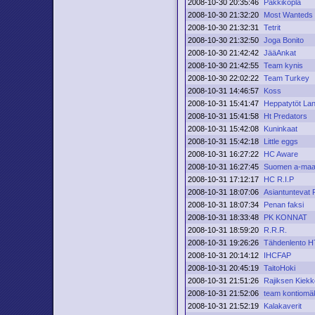
2008-10-30 20:35:46
Pakkikopla
2008-10-30 21:32:20
Most Wanteds
2008-10-30 21:32:31
Tetrit
2008-10-30 21:32:50
Joga Bonito
2008-10-30 21:42:42
JääAnkat
2008-10-30 21:42:55
Team kynis
2008-10-30 22:02:22
Team Turkey
2008-10-31 14:46:57
Koss
2008-10-31 15:41:47
Heppatytöt Lan
2008-10-31 15:41:58
Ht Predators
2008-10-31 15:42:08
Kuninkaat
2008-10-31 15:42:18
Little eggs
2008-10-31 16:27:22
HC Aware
2008-10-31 16:27:45
Suomen a-maa
2008-10-31 17:12:17
HC R.I.P
2008-10-31 18:07:06
Asiantuntevat 
2008-10-31 18:07:34
Penan faksi
2008-10-31 18:33:48
PK KONNAT
2008-10-31 18:59:20
R.R.R.
2008-10-31 19:26:26
Tähdenlento H
2008-10-31 20:14:12
IHCFAP
2008-10-31 20:45:19
TaitoHoki
2008-10-31 21:51:26
Rajiksen Kiekk
2008-10-31 21:52:06
team kontiomä
2008-10-31 21:52:19
Kalakaverit