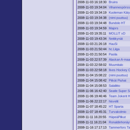
2008-11-03 16:18:30
Bruins
2008-11-03 19:34:04
Vihannespörss
2008-11-03 19:34:19
Kuoleman Kätyr
2008-11-03 19:34:38
(nimi puuttuu)
2008-11-03 19:34:48
Bundolo HT
2008-11-03 19:34:59
Majors
2008-11-03 19:35:11
MOLLIT xD
2008-11-03 19:43:34
Neitikynät
2008-11-03 21:26:18
HauSi
2008-11-03 21:50:44
hc.Liiga
2008-11-03 21:50:54
Pasila
2008-11-03 22:57:39
Alaskan A-maa
2008-11-03 22:58:02
Muumitalo
2008-11-03 22:58:18
Ilves Hockey 
2008-11-04 15:08:22
(nimi puuttuu)
2008-11-04 15:08:42
Pitkät Piuhat
2008-11-04 15:08:53
Salaliitto
2008-11-06 16:42:40
Seatle Super S
2008-11-06 19:46:46
Team Jokerit 
2008-11-06 22:22:17
hisvelit
2008-11-07 18:45:22
HT Sparta
2008-11-07 18:45:31
Turvakolmio
2008-11-11 16:20:55
HäpeäPilkut
2008-11-11 16:21:04
Ronaldinhonäy
2008-11-16 17:17:13
Tammerfors T