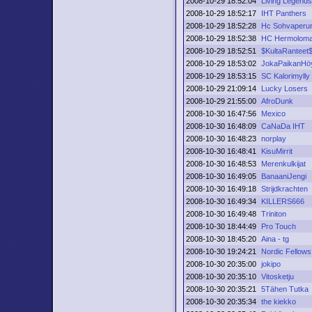
2008-10-29 18:52:04
Living Legend
2008-10-29 18:52:17
IHT Panthers
2008-10-29 18:52:28
Hc Sohvaperu
2008-10-29 18:52:38
HC Hermolom
2008-10-29 18:52:51
$KultaRanteet
2008-10-29 18:53:02
JokaPaikanHöy
2008-10-29 18:53:15
SC Kalorimylly
2008-10-29 21:09:14
Lucky Losers
2008-10-29 21:55:00
AfroDunk
2008-10-30 16:47:56
Mexico
2008-10-30 16:48:09
CaNaDa IHT
2008-10-30 16:48:23
norplay
2008-10-30 16:48:41
KisuMirrit
2008-10-30 16:48:53
Merenkulkijat
2008-10-30 16:49:05
BanaaniJengi
2008-10-30 16:49:18
Strijdkrachten
2008-10-30 16:49:34
KILLERS666
2008-10-30 16:49:48
Triniton
2008-10-30 18:44:49
Pro Touch
2008-10-30 18:45:20
Aina - tg
2008-10-30 19:24:21
Nordic Fellows
2008-10-30 20:35:00
jokipo
2008-10-30 20:35:10
Vitosketju
2008-10-30 20:35:21
5Tähen Tutka
2008-10-30 20:35:34
the kiekko