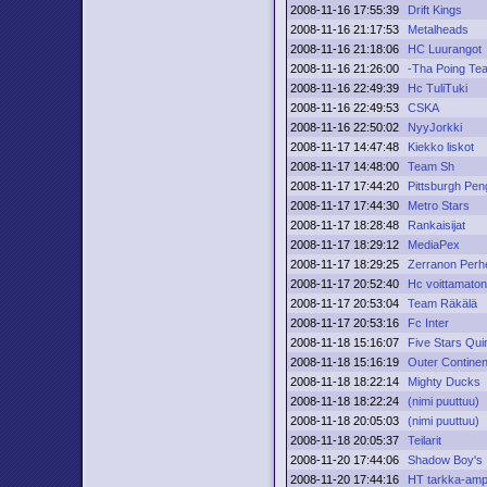
2008-11-16 17:55:39
Drift Kings
2008-11-16 21:17:53
Metalheads
2008-11-16 21:18:06
HC Luurangot
2008-11-16 21:26:00
-Tha Poing Te
2008-11-16 22:49:39
Hc TuliTuki
2008-11-16 22:49:53
CSKA
2008-11-16 22:50:02
NyyJorkki
2008-11-17 14:47:48
Kiekko liskot
2008-11-17 14:48:00
Team Sh
2008-11-17 17:44:20
Pittsburgh Pen
2008-11-17 17:44:30
Metro Stars
2008-11-17 18:28:48
Rankaisijat
2008-11-17 18:29:12
MediaPex
2008-11-17 18:29:25
Zerranon Perh
2008-11-17 20:52:40
Hc voittamato
2008-11-17 20:53:04
Team Räkälä
2008-11-17 20:53:16
Fc Inter
2008-11-18 15:16:07
Five Stars Qui
2008-11-18 15:16:19
Outer Continen
2008-11-18 18:22:14
Mighty Ducks
2008-11-18 18:22:24
(nimi puuttuu)
2008-11-18 20:05:03
(nimi puuttuu)
2008-11-18 20:05:37
Teilarit
2008-11-20 17:44:06
Shadow Boy's
2008-11-20 17:44:16
HT tarkka-amp