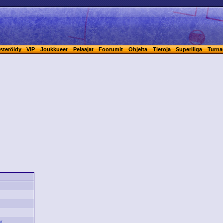
steröidy
VIP
Joukkueet
Pelaajat
Foorumit
Ohjeita
Tietoja
Superliiga
Turna
y