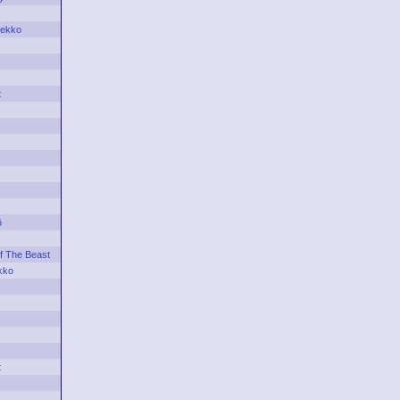
iekko
t
ö
f The Beast
kko
t