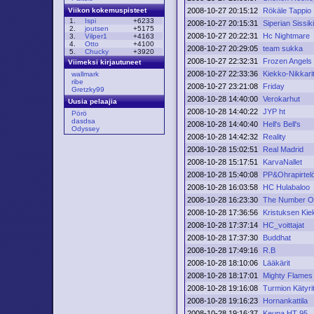
2008-10-27 20:15:12
Rökäle Tappio
Viikon kokemuspisteet
1.
Ispi
+6233
2008-10-27 20:15:31
Siperian Sissik
2.
joutsen
+5175
2008-10-27 20:22:31
Hc Nightmare
3.
Vilper1
+4163
4.
Otto
+4100
2008-10-27 20:29:05
team sukka
5.
Chucky
+3920
2008-10-27 22:32:31
Frozen Angels
Viimeksi kirjautuneet
2008-10-27 22:33:36
Kiekko-Nikkari
wallmark
ribe
2008-10-27 23:21:08
Friday
Gretzky99
2008-10-28 14:40:00
Verokarhut
Uusia pelaajia
2008-10-28 14:40:22
JYP ht
Pörö
dasdsa
2008-10-28 14:40:40
Hell's Bell's
Odyssey
2008-10-28 14:42:32
Reality
2008-10-28 15:02:51
Real Madrid
2008-10-28 15:17:51
KarvaNallet
2008-10-28 15:40:08
PP&Ohrapirtel
2008-10-28 16:03:58
HC Hulabaloo
2008-10-28 16:23:30
The Number O
2008-10-28 17:36:56
Kristuksen Kie
2008-10-28 17:37:14
HC_voittajat
2008-10-28 17:37:30
Buddhat
2008-10-28 17:49:16
R.B
2008-10-28 18:10:06
Lääkärit
2008-10-28 18:17:01
Mighty Flames
2008-10-28 19:16:08
Turmion Kätyri
2008-10-28 19:16:23
Hornankattila
2008-10-28 19:16:37
Keupa HT 95