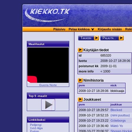
Pääsivu
Pelaa kiekkoa
Kirjaudu sisään
Reki
Takaisin
Palauta...
Maalilaulut
Käytäjän tiedot
id
685320
luotu
2008-10-27 18:28:06
poistunut kk
2009-11-01
more info
< 1000
Nimihistoria
Guerra Norte
pvm
nick
2008-10-27 18:28:06
blokkaaja
Top 5 -maalit
Joukkueet
pvm
joukkue
2008-10-27 18:29:57
Blocked
2008-10-27 18:52:15
(nimi puuttuu)
Linkkiboksi
2008-10-27 19:23:22
Göteborgs
Pelijengi
2008-10-27 19:36:40
Mättö Yo
1vs1-liiga
2008-10-27 20:06:37
Shonen Hocke
Paitsio