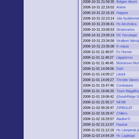
2008-10-31 21:59:35
Belgian tiikerit
2008-10-31 22:16:02
Anime
2008-10-31 22:16:15
Happee
2008-10-31 22:23:14
Jää-Sydämme
2008-10-31 23:06:41
Hc Alcoholica
2008-10-31 23:06:53
Stratovarius
2008-10-31 23:09:19
HC Heruttajat
2008-10-31 23:34:56
Viralliset Valvoj
2008-10-31 23:35:08
K-reipas
2008-11-01 11:48:07
Fc Hornet
2008-11-01 11:48:27
Liigapörssi
2008-11-01 11:48:45
Muhoksen Muh
2008-11-01 14:09:06
Dahl
2008-11-01 14:09:17
Läskit
2008-11-01 14:09:27
Throttle Valves
2008-11-01 15:47:46
Combatant
2008-11-01 19:06:20
Team BäggiBo
2008-11-01 19:06:42
||SouthRidge 
2008-11-01 21:55:17
Kill Bill
2008-11-02 09:26:47
ZIRBULAT
2008-11-02 16:29:47
Chillers
2008-11-02 16:29:57
Aladine'S
2008-11-02 21:12:07
Haukat
2008-11-02 21:12:19
Hc Lämpimät ja
2008-11-03 14:54:29
Hc Lagittajat