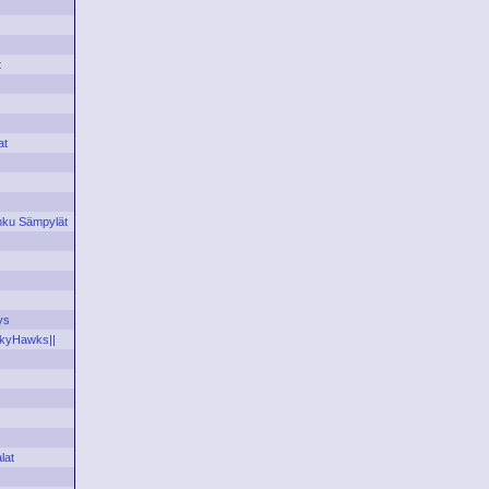
t
at
ku Sämpylät
ys
SkyHawks||
lat