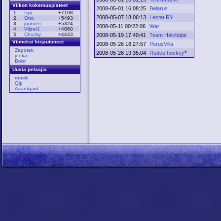
Viikon kokemuspisteet
2008-05-01 16:08:25
Belarus
1.
Ispi
+7108
2008-05-07 18:06:13
Lestat RY
2.
Otto
+5493
3.
joutsen
+5324
2008-05-11 00:22:06
War
4.
Vilper1
+4860
5.
Chucky
+4443
2008-05-19 17:40:41
Team Häkittäjät
Viimeksi kirjautuneet
2008-05-26 18:27:57
PerusVilla
Zapotek
2008-05-26 19:35:04
Rodos hockey
*
jooka
Bobr
Uusia pelaajia
ronski
Qlp
Avantgard