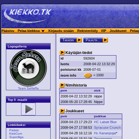
Pääsivu
Pelaa kiekkoa
Kirjaudu sisään
Rekisteröidy
VIP
Joukkueet
Pelaa
Takaisin
Palauta...
Logogalleria
Käytäjän tiedot
id
592604
luotu
2008-04-22 13:32:29
poistunut kk
2008-07-01
< 1000
more info
Nimihistoria
Team SaHaRa
pvm
nick
2008-04-22 13:32:29
nippe
Top 5 -maalit
2008-05-20 17:28:45
Nippe
Joukkueet
pvm
joukkue
2008-04-23 17:29:23
HC Labatt Blue
Linkkiboksi
2008-04-27 17:58:53
Syracuse Crunch
Paitsio
2008-04-28 16:12:16
Hc Kananpojat
*
KiekCom
Superliiga
2008-05-01 15:31:19
Teurastamo