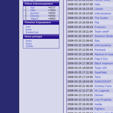
Viikon kokemuspisteet
2008-03-18 18:07:08
Halo
1.
Ispi
+8217
2008-03-19 16:23:33
Lämäri
2.
Otto
+7303
3.
joutsen
+6654
2008-03-19 18:10:09
(nimi puuttuu)
4.
Chucky
+5554
2008-03-19 18:41:56
The Dudes
5.
Vilper1
+4860
2008-03-19 20:59:43
Pita
Viimeksi kirjautuneet
svet
2008-03-20 14:49:19
Freezers
jeims
2008-03-20 18:11:04
Team sineP
KiekkoCup
2008-03-20 18:50:27
Eisbären Berli
Uusia pelaajia
2008-03-20 21:09:42
Epic
dudu
bubu
2008-03-22 19:06:48
(nimi puuttuu)
CERN
2008-03-23 12:05:44
Puntsarit
2008-03-23 12:56:48
Alaskan A-maa
2008-03-23 13:18:28
Flap It Out
2008-03-24 17:38:20
Black Imperiu
2008-03-24 18:58:05
Team 104
2008-03-25 17:11:59
SotaPellet
2008-03-25 17:24:56
Teho
2008-03-25 18:04:09
RANGERSS
*
2008-04-03 21:46:40
Gretsky Fans
2008-04-12 11:27:25
Hc Legends
2008-04-13 13:14:31
Dicken
2008-04-13 16:31:49
Lost Prophets
2008-04-23 16:45:06
media
2008-04-26 13:44:39
Fighters