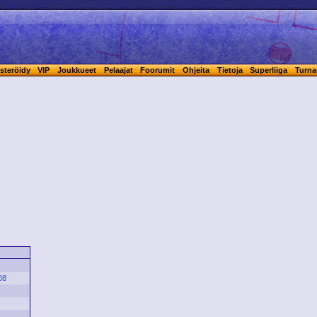
steröidy
VIP
Joukkueet
Pelaajat
Foorumit
Ohjeita
Tietoja
Superliiga
Turna
08