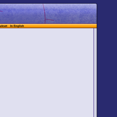
ukset
In English