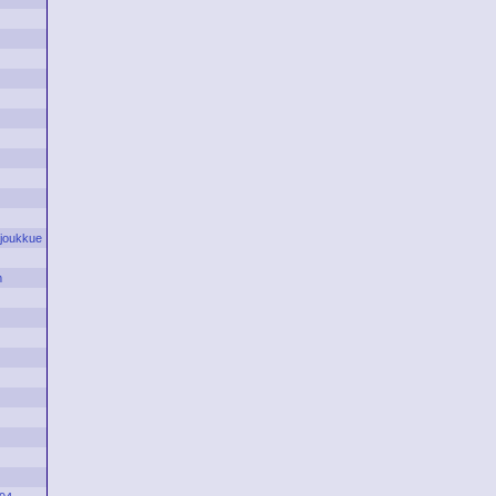
n
joukkue
m