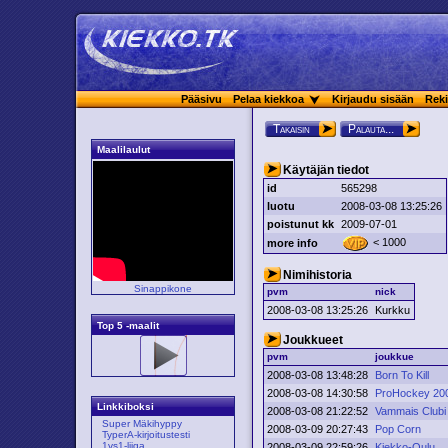
Pääsivu
Pelaa kiekkoa
Kirjaudu sisään
Reki
Takaisin
Palauta...
Maalilaulut
Käytäjän tiedot
id
565298
luotu
2008-03-08 13:25:26
poistunut kk
2009-07-01
< 1000
more info
Nimihistoria
Sinappikone
pvm
nick
2008-03-08 13:25:26
Kurkku
Top 5 -maalit
Joukkueet
pvm
joukkue
2008-03-08 13:48:28
Born To Kill
2008-03-08 14:30:58
ProHockey 20
Linkkiboksi
2008-03-08 21:22:52
Vammais Clubi
Super Mäkihyppy
2008-03-09 20:27:43
Pop Corn
TyperA-kirjoitustesti
1vs1-liiga
2008-03-09 22:59:26
Kiekko-Oulu