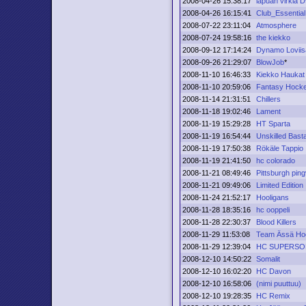
2008-04-26 15:38:17
lapuan virkia 
2008-04-26 16:15:41
Club_Essential
2008-07-22 23:11:04
Atmosphere
2008-07-24 19:58:16
the kiekko
2008-09-12 17:14:24
Dynamo Loviis
2008-09-26 21:29:07
BlowJob
*
2008-11-10 16:46:33
Kiekko Haukat
2008-11-10 20:59:06
Fantasy Hock
2008-11-14 21:31:51
Chillers
2008-11-18 19:02:46
Lament
2008-11-19 15:29:28
HT Sparta
2008-11-19 16:54:44
Unskilled Bast
2008-11-19 17:50:38
Rökäle Tappio
2008-11-19 21:41:50
hc colorado
2008-11-21 08:49:46
Pittsburgh pingv
2008-11-21 09:49:06
Limited Edition
2008-11-24 21:52:17
Hooligans
2008-11-28 18:35:16
hc ooppeli
2008-11-28 22:30:37
Blood Killers
2008-11-29 11:53:08
Team Ässä Ho
2008-11-29 12:39:04
HC SUPERSO
2008-12-10 14:50:22
Somalit
2008-12-10 16:02:20
HC Davon
2008-12-10 16:58:06
(nimi puuttuu)
2008-12-10 19:28:35
HC Remix