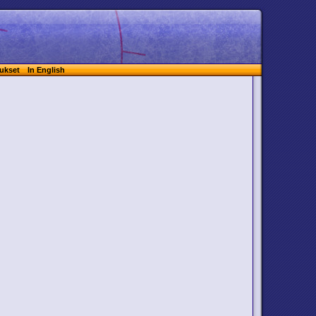
ukset
In English