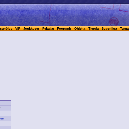
steröidy
VIP
Joukkueet
Pelaajat
Foorumit
Ohjeita
Tietoja
Superliiga
Turna
*
jee