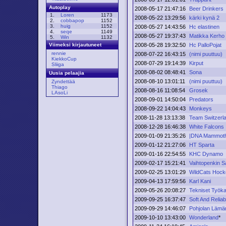
Autoplay
2008-05-17 21:47:16
Beer Drinkers
1.
Loren
1173
2008-05-22 13:29:56
kärki kynä 2
2.
cobbapop
1152
3.
huig
1152
2008-05-27 14:43:56
Hc elastinen
4.
seqe
1149
2008-05-27 19:37:43
Matikka Kerho
5.
Win
1132
2008-05-28 19:32:50
Hc PalloPojat
Viimeksi kirjautuneet
rennie
2008-07-22 16:43:15
(nimi puuttuu)
KiekkoCup
2008-07-29 19:14:39
Kirput
Sliiga
2008-08-02 08:48:41
Sona
Uusia pelaajia
2008-08-10 13:01:11
(nimi puuttuu)
Zyndettää
Thiago
2008-08-16 11:08:54
Grosek
LAsoLi
2008-09-01 14:50:04
Predators
2008-09-22 14:04:43
Monkeys
2008-11-28 13:13:38
Team Switzerl
2008-12-28 16:46:38
White Falcons
2009-01-09 21:35:26
|DNA Mammot
2009-01-12 21:27:06
HT Sparta
2009-01-16 22:54:55
KHC Dynamo
2009-02-17 15:21:41
Vaihtopenkin S
2009-02-25 13:01:29
WildCats Hock
2009-04-13 17:59:56
Karl Kani
2009-05-26 20:08:27
Tekniset Työka
2009-09-25 16:37:47
Soft And Reliab
2009-09-29 14:46:07
Pohjolan Lämär
2009-10-10 13:43:00
Wonderland
*