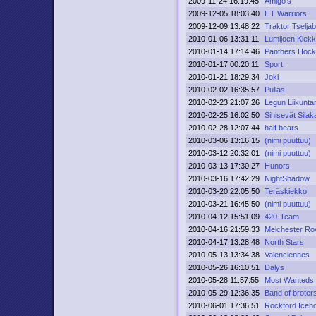
2009-11-24 16:19:45
Amigo's
2009-12-05 18:03:40
HT Warriors
2009-12-09 13:48:22
Traktor Tselja
2010-01-06 13:31:11
Lumijoen Kiek
2010-01-14 17:14:46
Panthers Hoc
2010-01-17 00:20:11
Sport
2010-01-21 18:29:34
Joki
2010-02-02 16:35:57
Pullas
2010-02-23 21:07:26
Legun Liikunta
2010-02-25 16:02:50
Sihisevät Silak
2010-02-28 12:07:44
half bears
2010-03-06 13:16:15
(nimi puuttuu)
2010-03-12 20:32:01
(nimi puuttuu)
2010-03-13 17:30:27
Hunors
2010-03-16 17:42:29
NightShadow
2010-03-20 22:05:50
Teräskiekko
2010-03-21 16:45:50
(nimi puuttuu)
2010-04-12 15:51:09
420-Team
2010-04-16 21:59:33
Melchester Ro
2010-04-17 13:28:48
North Stars
2010-05-13 13:34:38
Valenciennes
2010-05-26 16:10:51
Dalys
2010-05-28 11:57:55
Most Wanteds
2010-05-29 12:36:35
Band of broter
2010-06-01 17:36:51
Rockford Iceh