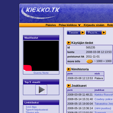
Pääsivu
Pelaa kiekkoa
Kirjaudu sisään
Reki
Takaisin
Palauta...
Maalilaulut
Käytäjän tiedot
id
565235
luotu
2008-03-08 12:13:53
poistunut kk
2011-11-01
~ 1000 + 1000
more info
Nimihistoria
Guerra Norte
pvm
nick
2008-03-08 12:13:53
Palava
Top 5 -maalit
Joukkueet
pvm
joukkue
2008-03-09 11:48:21
Kiekko Rosvot
2008-05-14 15:31:40
Cowboy police
Linkkiboksi
2008-05-15 19:00:04
Takatukka Jee
1vs1-liiga
2008-05-16 13:36:14
(nimi puuttuu)
TyperA-kirjoitustesti
Tilastot.info
2008-05-17 12:01:01
Trapparit