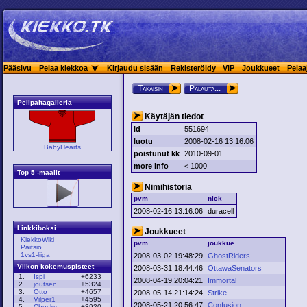
Pääsivu
Pelaa kiekkoa
Kirjaudu sisään
Rekisteröidy
VIP
Joukkueet
Pelaa
Takaisin
Palauta...
Pelipaitagalleria
Käytäjän tiedot
id
551694
luotu
2008-02-16 13:16:06
BabyHearts
poistunut kk
2010-09-01
more info
< 1000
Top 5 -maalit
Nimihistoria
pvm
nick
2008-02-16 13:16:06
duracell
Linkkiboksi
Joukkueet
KiekkoWiki
pvm
joukkue
Paitsio
1vs1-liiga
2008-03-02 19:48:29
GhostRiders
Viikon kokemuspisteet
2008-03-31 18:44:46
OttawaSenators
1.
Ispi
+6233
2008-04-19 20:04:21
Immortal
2.
joutsen
+5324
3.
Otto
+4657
2008-05-14 21:14:24
Strike
4.
Vilper1
+4595
2008-05-21 20:56:47
Confusion
5.
Chucky
+3920