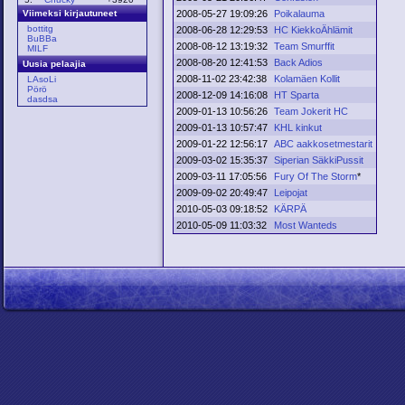
2008-05-27 19:09:26
Poikalauma
Viimeksi kirjautuneet
bottitg
2008-06-28 12:29:53
HC KiekkoÄhlämit
BuBBa
2008-08-12 13:19:32
Team Smurffit
MILF
2008-08-20 12:41:53
Back Adios
Uusia pelaajia
2008-11-02 23:42:38
Kolamäen Kollit
LAsoLi
Pörö
2008-12-09 14:16:08
HT Sparta
dasdsa
2009-01-13 10:56:26
Team Jokerit HC
2009-01-13 10:57:47
KHL kinkut
2009-01-22 12:56:17
ABC aakkosetmestarit
2009-03-02 15:35:37
Siperian SäkkiPussit
2009-03-11 17:05:56
Fury Of The Storm
*
2009-09-02 20:49:47
Leipojat
2010-05-03 09:18:52
KÄRPÄ
2010-05-09 11:03:32
Most Wanteds