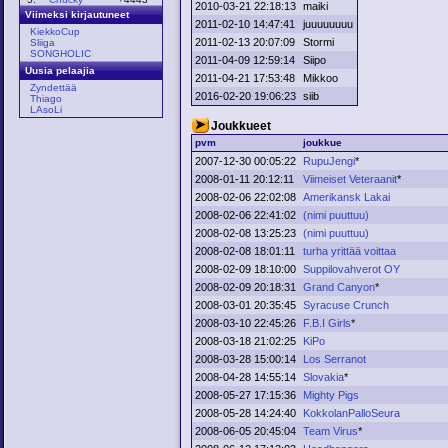
2010-03-21 22:18:13
maiki
Viimeksi kirjautuneet
2011-02-10 14:47:41
juuuuuuuu
KiekkoCup
2011-02-13 20:07:09
Stormi
Sliiga
SONGHOLIC
2011-04-09 12:59:14
Siipo
Uusia pelaajia
2011-04-21 17:53:48
Mikkoo
Zyndettää
2016-02-20 19:06:23
siib
Thiago
LAsoLi
Joukkueet
pvm
joukkue
2007-12-30 00:05:22
RupuJengi
*
2008-01-11 20:12:11
Viimeiset Veteraanit
*
2008-02-06 22:02:08
Amerikansk Lakai
2008-02-06 22:41:02
(nimi puuttuu)
2008-02-08 13:25:23
(nimi puuttuu)
2008-02-08 18:01:11
turha yrittää voittaa
2008-02-09 18:10:00
Suppilovahverot OY
2008-02-09 20:18:31
Grand Canyon
*
2008-03-01 20:35:45
Syracuse Crunch
2008-03-10 22:45:26
F.B.I Girls
*
2008-03-18 21:02:25
KiPo
2008-03-28 15:00:14
Los Serranot
2008-04-28 14:55:14
Slovakia
*
2008-05-27 17:15:36
Mighty Pigs
2008-05-28 14:24:40
KokkolanPalloSeura
2008-06-05 20:45:04
Team Virus
*