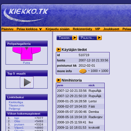
Pääsivu
Pelaa kiekkoa
Kirjaudu sisään
Rekisteröidy
VIP
Joukkueet
Pelaa
Takaisin
Palauta...
Pelipaitagalleria
Käytäjän tiedot
id
510719
luotu
2007-12-10 21:33:56
Futra
poistunut kk
2012-02-01
~ 1000 + 1000
more info
Top 5 -maalit
Nimihistoria
pvm
nick
2007-12-10 21:33:56
RupuÄijä
2007-12-29 21:50:19
RupuÄijä
Linkkiboksi
2008-01-25 16:28:58
Lertsi
Kiekkoliiga
Tilastot.info
2008-02-07 19:04:03
Fätti
Pelijengi
2008-05-07 15:00:46
Demba
Viikon kokemuspisteet
2008-05-16 19:04:19
Radivojev
1.
Ispi
+7077
2.
Otto
+5493
2008-10-25 11:59:41
Ike
3.
joutsen
+5324
2009-11-10 18:01:53
krokotiil
4.
Vilper1
+4860
5.
Chucky
+4443