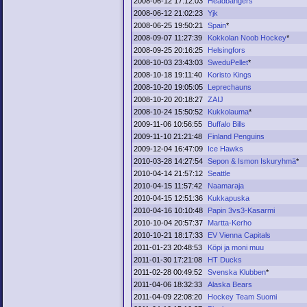
2008-06-12 17:12:03
Headbangers
2008-06-12 21:02:23
Yjk
2008-06-25 19:50:21
Spain
*
2008-09-07 11:27:39
Kokkolan Noob Hockey
*
2008-09-25 20:16:25
Helsingfors
2008-10-03 23:43:03
SweduPellet
*
2008-10-18 19:11:40
Koristo Kings
2008-10-20 19:05:05
Leprechauns
2008-10-20 20:18:27
ZAIJ
2008-10-24 15:50:52
Kukkolauma
*
2009-11-06 10:56:55
Buffalo Bills
2009-11-10 21:21:48
Finland Penguins
2009-12-04 16:47:09
Ice Hawks
2010-03-28 14:27:54
Sepon & Ismon Iskuryhmä
*
2010-04-14 21:57:12
Seattle
2010-04-15 11:57:42
Naamaraja
2010-04-15 12:51:36
Kukkapuska
2010-04-16 10:10:48
Papin 3vs3-Kasarmi
2010-10-04 20:57:37
Martta-Kerho
2010-10-21 18:17:33
EV Vienna Capitals
2011-01-23 20:48:53
Köpi ja moni muu
2011-01-30 17:21:08
HT Ducks
2011-02-28 00:49:52
Svenska Klubben
*
2011-04-06 18:32:33
Alaska Bears
2011-04-09 22:08:20
Hockey Team Suomi