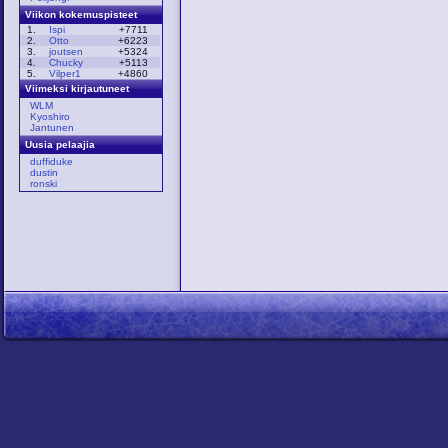
Viikon kokemuspisteet
1.
Ispi
+7711
2.
Otto
+6223
3.
joutsen
+5324
4.
Chucky
+5113
5.
Vilper1
+4860
Viimeksi kirjautuneet
WLM
Kyoshiro
Jantunen
Uusia pelaajia
duffiduke
dustin
ronski