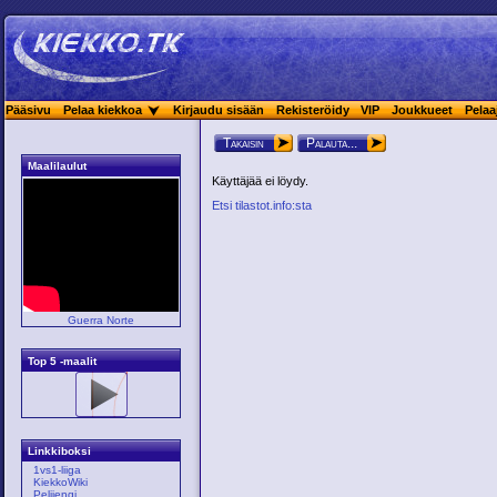
Pääsivu
Pelaa kiekkoa
Kirjaudu sisään
Rekisteröidy
VIP
Joukkueet
Pelaa
Takaisin
Palauta...
Maalilaulut
Käyttäjää ei löydy.
Etsi tilastot.info:sta
Guerra Norte
Top 5 -maalit
Linkkiboksi
1vs1-liiga
KiekkoWiki
Pelijengi