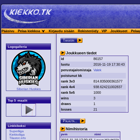
Pääsivu
Pelaa kiekkoa
Kirjaudu sisään
Rekisteröidy
VIP
Joukkueet
Pelaa
Takaisin
Logogalleria
Joukkueen tiedot
id
86157
luotu
2016-11-19 17:30:43
perustaja/omistaja
Valek
poistunut kk
rank 3v3
814.835000361577
rank 4v4
938.624211002837
Siberian Huskies
rank 5v5
1000
wins
3
Top 5 -maalit
draws
1
losses
21
Palauta...
Linkkiboksi
Nimihistoria
Superliiga
pvm
nimi
Kiekkoliiga
Tilastot.info
2016-11-19 17:30:43
Levyn Hävittäjät