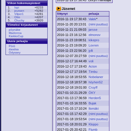
Viikon kokemuspisteet
1.
Ispi
+6233
Jäsenet
2.
joutsen
+5282
liittynyt
pelaaja
3.
Vilper1
+4281
4.
Otto
+4207
2016-11-19 17:30:43
Valek
*
5.
Chucky
+3920
2016-11-20 20:13:01
(nimi puuttuu)
Viimeksi kirjautuneet
2016-11-21 21:09:03
jarsse
pöynäke
Madonna
2016-11-23 16:12:56
elmonov
KiekkoCup
2016-11-23 19:08:51
kikepro
Uusia pelaajia
2016-11-23 19:09:20
Lovren
Pörö
dasdsa
2016-11-23 22:56:20
jylli
Odyssey
2016-12-07 20:27:59
(nimi puuttuu)
2016-12-17 16:44:49
voli
2016-12-17 17:19:43
Acton
2016-12-17 17:19:54
Timbu
2016-12-18 18:53:55
Nobelaner
2016-12-18 18:57:38
höyhen52
2016-12-18 19:01:00
Cruyff
2017-01-10 21:29:29
ÖKY
2017-01-13 17:36:59
Herden5
2017-01-15 16:33:55
Bujak
2017-01-15 17:10:24
Ilomäki
2017-01-15 17:42:29
(nimi puuttuu)
2017-01-18 19:53:54
(nimi puuttuu)
2017-01-18 20:01:29
Kloppo
2017-01-25 20:42:21
Flumb