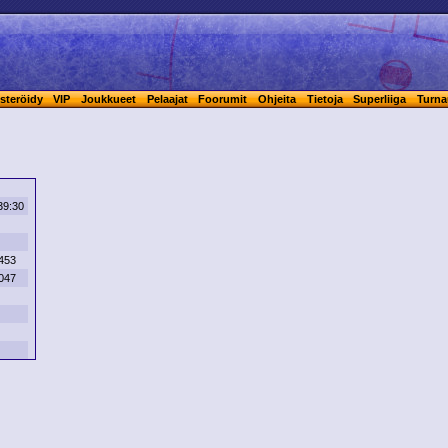
steröidy
VIP
Joukkueet
Pelaajat
Foorumit
Ohjeita
Tietoja
Superliiga
Turna
39:30
453
047