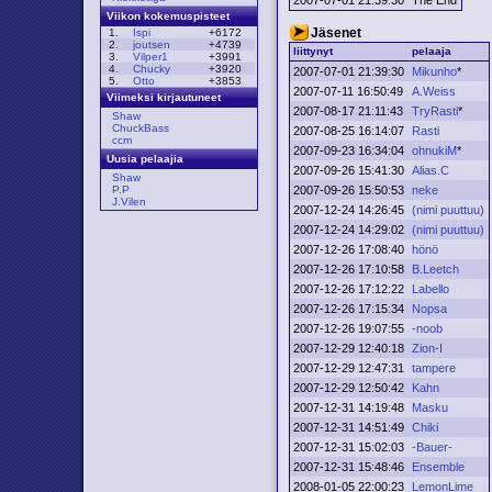
Viikon kokemuspisteet
Jäsenet
1.
Ispi
+6172
2.
joutsen
+4739
liittynyt
pelaaja
3.
Vilper1
+3991
4.
Chucky
+3920
2007-07-01 21:39:30
Mikunho
*
5.
Otto
+3853
2007-07-11 16:50:49
A.Weiss
Viimeksi kirjautuneet
2007-08-17 21:11:43
TryRasti
*
Shaw
ChuckBass
2007-08-25 16:14:07
Rasti
ccm
2007-09-23 16:34:04
ohnukiM
*
Uusia pelaajia
2007-09-26 15:41:30
Alias.C
Shaw
2007-09-26 15:50:53
neke
P.P
J.Vilen
2007-12-24 14:26:45
(nimi puuttuu)
2007-12-24 14:29:02
(nimi puuttuu)
2007-12-26 17:08:40
hönö
2007-12-26 17:10:58
B.Leetch
2007-12-26 17:12:22
Labello
2007-12-26 17:15:34
Nopsa
2007-12-26 19:07:55
-noob
2007-12-29 12:40:18
Zion-I
2007-12-29 12:47:31
tampere
2007-12-29 12:50:42
Kahn
2007-12-31 14:19:48
Masku
2007-12-31 14:51:49
Chiki
2007-12-31 15:02:03
-Bauer-
2007-12-31 15:48:46
Ensemble
2008-01-05 22:00:23
LemonLime