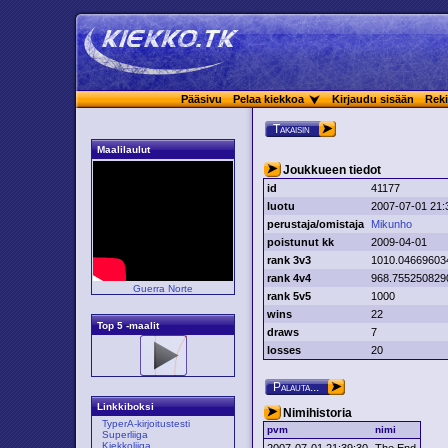
Pääsivu
Pelaa kiekkoa
Kirjaudu sisään
Reki
Takaisin
Maalilaulut
Joukkueen tiedot
id
41177
luotu
2007-07-01 21:
perustaja/omistaja
Mikunho
poistunut kk
2009-04-01
rank 3v3
1010.04669603
rank 4v4
968.755250829
Guerra Norte
rank 5v5
1000
wins
22
Top 5 -maalit
draws
7
losses
20
Palauta...
Linkkiboksi
Nimihistoria
TyperA-kirjoitustesti
pvm
nimi
Superliiga
Kiekkoliiga
2007-07-01 21:39:30
The End