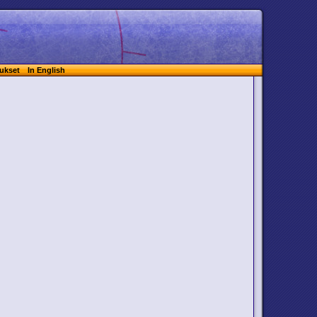
ukset
In English