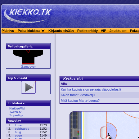
Pääsivu
Pelaa kiekkoa
Kirjaudu sisään
Rekisteröidy
VIP
Joukkueet
Pelaa
Pelipaitagalleria
Gameover
Top 5 -maalit
Keskustelut
Aihe
Kuinka kuuluisa on pelaaja yläpuolellasi?
Kiken famet-viestiketju
Mitä kuuluu Marja-Leena?
Linkkiboksi
KiekkoWiki
Twitch.tv
Superliiga
Autoplay
1.
Loren
1173
2.
cobbapop
1152
3.
huig
1152
4.
seqe
1149
5.
burnt
1131