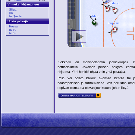
Viimeksi kirjautuneet
Sliiga
jim
beQnalle
Uusia pelaajia
Hossa
dudu
bubu
Kiekko.tk on moninpelattava jääkiekkopeli. 
nettiselaimella. Jokainen pelissä näkyvä kentt
ohjaama. Yksi henkilö ohjaa vain yhtä pelaajaa.
Peliä voi pelata kaikille avoimilla kentillä tai 
haastepeleissä ja turnauksissa. Voit perustaa oma
sopivan olemassa olevan joukkueen, johon liittyä.
Siirry harjoittelemaan