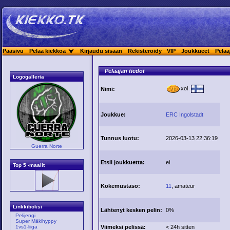
Pääsivu
Pelaa kiekkoa
Kirjaudu sisään
Rekisteröidy
VIP
Joukkueet
Pelaa
Pelaajan tiedot
Logogalleria
xol
Nimi:
Joukkue:
ERC Ingolstadt
Tunnus luotu:
2026-03-13 22:36:19
Guerra Norte
Etsii joukkuetta:
ei
Top 5 -maalit
Kokemustaso:
11
, amateur
Linkkiboksi
Lähtenyt kesken pelin:
0%
Pelijengi
Super Mäkihyppy
Viimeksi pelissä:
< 24h sitten
1vs1-liiga