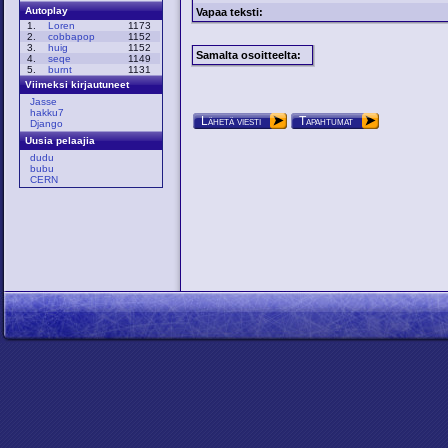
Autoplay
Vapaa teksti:
1.
Loren
1173
2.
cobbapop
1152
3.
huig
1152
Samalta osoitteelta:
4.
seqe
1149
5.
burnt
1131
Viimeksi kirjautuneet
Jasse
hakku7
Lähetä viesti
Tapahtumat
Django
Uusia pelaajia
dudu
bubu
CERN