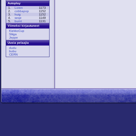
Autoplay
1.
Loren
1173
2.
cobbapop
1152
3.
huig
1152
4.
seqe
1149
5.
burnt
1131
Viimeksi kirjautuneet
KiekkoCup
Sliiga
Jeppe
Uusia pelaajia
dudu
bubu
CERN