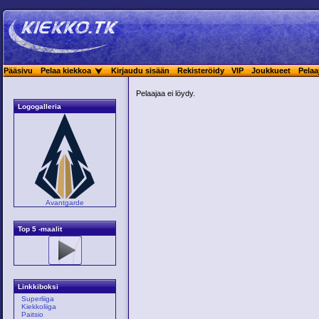
Pääsivu
Pelaa kiekkoa
Kirjaudu sisään
Rekisteröidy
VIP
Joukkueet
Pelaa
Pelaajaa ei löydy.
Logogalleria
Avantgarde
Top 5 -maalit
Linkkiboksi
Superliiga
Kiekkoliiga
Paitsio