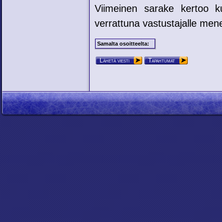
Viimeinen sarake kertoo ku
verrattuna vastustajalle mene
Samalta osoitteelta:
Lähetä viesti
Tapahtumat