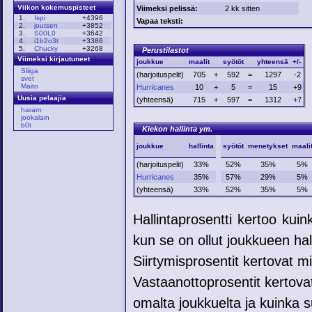
Viikon kokemuspisteet
Viimeksi pelissä:
2 kk sitten
1.
Ispi
+4396
Vapaa teksti:
2.
joutsen
+3852
3.
S00L0
+3642
4.
i1b2o3t
+3386
5.
Chucky
+3268
Perustilastot
Viimeksi kirjautuneet
joukkue
maalit
syötöt
yhteensä
+/-
Sliiga
(harjoituspelit)
705
+
592
=
1297
-2
svet
Maito
Hurricanes
10
+
5
=
15
+9
Uusia pelaajia
(yhteensä)
715
+
597
=
1312
+7
haram
jookalain
b0t
Kiekon hallinta ym.
joukkue
hallinta
syötöt
menetykset
maali
(harjoituspelit)
33%
52%
35%
5%
Hurricanes
35%
57%
29%
5%
(yhteensä)
33%
52%
35%
5%
Hallintaprosentti kertoo kui
kun se on ollut joukkueen hal
Siirtymisprosentit kertovat mih
Vastaanottoprosentit kertovat
omalta joukkuelta ja kuinka su