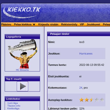
Pääsivu
Pelaa kiekkoa
Kirjaudu sisään
Rekisteröidy
VIP
Joukkueet
Pelaa
Pelaajan tiedot
Logogalleria
Nimi:
iso3
Joukkue:
Hurricanes
Tunnus luotu:
2022-06-13 09:55:42
HC Breams
Etsii joukkuetta:
ei
Top 5 -maalit
Kokemustaso:
24
, pro
Linkkiboksi
Autoplay-luokitus:
1vs1-liiga
Tilastot.info
Lähtenyt kesken pelin:
11%
Kiekkoliiga