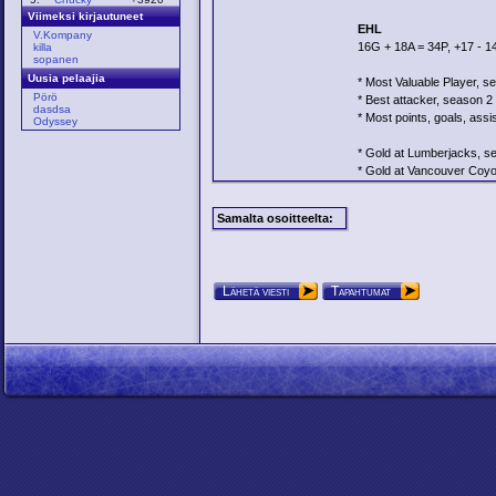
Viimeksi kirjautuneet
EHL
V.Kompany
16G + 18A = 34P, +17 - 
killa
sopanen
Uusia pelaajia
* Most Valuable Player, s
Pörö
* Best attacker, season 2
dasdsa
* Most points, goals, assi
Odyssey
* Gold at Lumberjacks, s
* Gold at Vancouver Coyo
Samalta osoitteelta:
Lähetä viesti
Tapahtumat