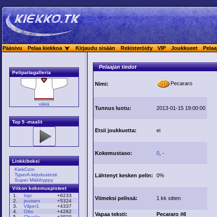
Pääsivu
Pelaa kiekkoa
Kirjaudu sisään
Rekisteröidy
VIP
Joukkueet
Pelaa
Pelaajan tiedot
Pelipaitagalleria
Pecararo
Nimi:
väkä
Tunnus luotu:
2013-01-15 19:00:00
Top 5 -maalit
Etsii joukkuetta:
ei
Kokemustaso:
0
, -
Linkkiboksi
KiekCom
TyperA-kirjoitustesti
Lähtenyt kesken pelin:
0%
Super Mäkihyppy
Viikon kokemuspisteet
1.
Ispi
+6233
Viimeksi pelissä:
1 kk sitten
2.
joutsen
+5324
3.
Vilper1
+4337
4.
Otto
+4282
Vapaa teksti:
Pecararo
#6
5.
Chucky
+3920