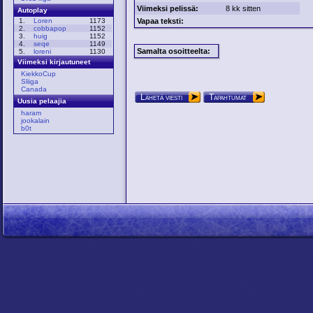
Viimeksi pelissä:
8 kk sitten
Autoplay
Vapaa teksti:
1.
Loren
1173
2.
cobbapop
1152
3.
huig
1152
4.
seqe
1149
Samalta osoitteelta:
5.
loreni
1130
Viimeksi kirjautuneet
KiekkoCup
Sliiga
Canada
Lähetä viesti
Tapahtumat
Uusia pelaajia
haram
jookalain
b0t