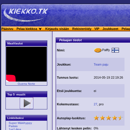
Pääsivu
Pelaa kiekkoa
Kirjaudu sisään
Rekisteröidy
VIP
Joukkueet
Pelaa
Pelaajan tiedot
Maalilaulut
Palffy
Nimi:
Joukkue:
Team paju
Tunnus luotu:
2014-05-19 22:19:26
Guerra Norte
Etsii joukkuetta:
ei
Top 5 -maalit
Kokemustaso:
27
, pro
Autoplay-luokitus:
Linkkiboksi
Super Mäkihyppy
Paitsio
Lähtenyt kesken pelin:
0%
1vs1-liiga