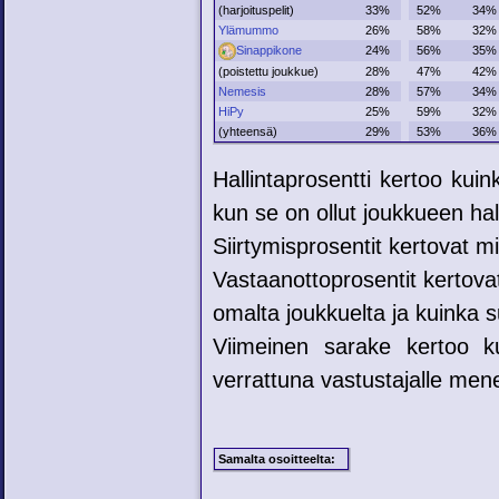
(harjoituspelit)
33%
52%
34%
Ylämummo
26%
58%
32%
Sinappikone
24%
56%
35%
(poistettu joukkue)
28%
47%
42%
Nemesis
28%
57%
34%
HiPy
25%
59%
32%
(yhteensä)
29%
53%
36%
Hallintaprosentti kertoo kui
kun se on ollut joukkueen hal
Siirtymisprosentit kertovat mih
Vastaanottoprosentit kertovat
omalta joukkuelta ja kuinka su
Viimeinen sarake kertoo ku
verrattuna vastustajalle mene
Samalta osoitteelta: