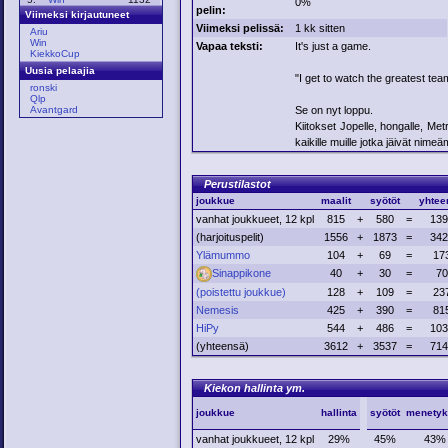
0%
pelin:
Viimeksi kirjautuneet
Viimeksi pelissä:
1 kk sitten
Ariu
Win
Vapaa teksti:
It's just a game.
KiekkoCup
Uusia pelaajia
"I get to watch the greatest te
ronski
Qlp
Se on nyt loppu.
Avantgard
Kiitokset Jopelle, hongalle, Metr
kaikille muille jotka jäivät nimeä
Perustilastot
joukkue
maalit
syötöt
yhtee
vanhat joukkueet, 12 kpl
815
+
580
=
139
(harjoituspelit)
1556
+
1873
=
342
Ylämummo
104
+
69
=
17
Sinappikone
40
+
30
=
70
(poistettu joukkue)
128
+
109
=
23
Nemesis
425
+
390
=
81
HiPy
544
+
486
=
103
(yhteensä)
3612
+
3537
=
714
Kiekon hallinta ym.
joukkue
hallinta
syötöt
menetyk
vanhat joukkueet, 12 kpl
29%
45%
43%