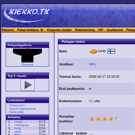
Pääsivu
Pelaa kiekkoa
Kirjaudu sisään
Rekisteröidy
VIP
Joukkueet
Pelaa
Pelaajan tiedot
Pelipaitagalleria
Jonte
Nimi:
Joukkue:
HiPy
Demonit
Top 5 -maalit
Tunnus luotu:
2006-06-17 23:18:30
Etsii joukkuetta:
ei
Linkkiboksi
Kokemustaso:
63
, elite
Tilastot.info
TyperA-kirjoitustesti
KiekkoWiki
Autoplay-
Autoplay
luokitus:
1.
Loren
1173
2.
cobbapop
1152
3.
huig
1152
4.
seqe
1149
Lähtenyt kesken
5.
Win
1132