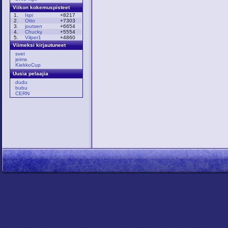
Viikon kokemuspisteet
1.
Ispi
+8217
2.
Otto
+7303
3.
joutsen
+6654
4.
Chucky
+5554
5.
Vilper1
+4860
Viimeksi kirjautuneet
svet
jeims
KiekkoCup
Uusia pelaajia
dudu
bubu
CERN