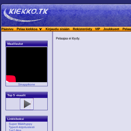
Pääsivu
Pelaa kiekkoa
Kirjaudu sisään
Rekisteröidy
VIP
Joukkueet
Pelaa
Pelaajaa ei löydy.
Maalilaulut
Sinappikone
Top 5 -maalit
Linkkiboksi
Super Mäkihyppy
TyperA-kirjoitustesti
1vs1-liiga