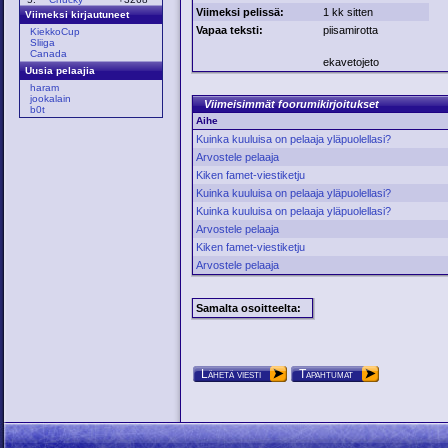
Viimeksi pelissä:
1 kk sitten
Viimeksi kirjautuneet
Vapaa teksti:
piisamirotta
KiekkoCup
Sliiga
Canada
ekavetojeto
Uusia pelaajia
haram
jookalain
Viimeisimmät foorumikirjoitukset
b0t
Aihe
Kuinka kuuluisa on pelaaja yläpuolellasi?
Arvostele pelaaja
Kiken famet-viestiketju
Kuinka kuuluisa on pelaaja yläpuolellasi?
Kuinka kuuluisa on pelaaja yläpuolellasi?
Arvostele pelaaja
Kiken famet-viestiketju
Arvostele pelaaja
Samalta osoitteelta:
Lähetä viesti
Tapahtumat