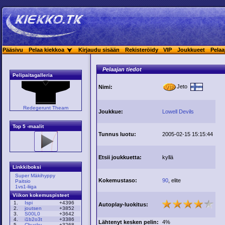
Pääsivu
Pelaa kiekkoa
Kirjaudu sisään
Rekisteröidy
VIP
Joukkueet
Pelaa
Pelaajan tiedot
Pelipaitagalleria
Jeto
Nimi:
Redegerunt Theam
Joukkue:
Lowell Devils
Top 5 -maalit
Tunnus luotu:
2005-02-15 15:15:44
Etsii joukkuetta:
kyllä
Linkkiboksi
Super Mäkihyppy
Kokemustaso:
90
, elite
Paitsio
1vs1-liiga
Viikon kokemuspisteet
1.
Ispi
+4396
Autoplay-luokitus:
2.
joutsen
+3852
3.
S00L0
+3642
4.
i1b2o3t
+3386
Lähtenyt kesken pelin:
4%
5.
Chucky
+3268