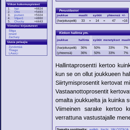
Viikon kokemuspisteet
1.
Ispi
+6824
Perustilastot
2.
Otto
+5493
3.
joutsen
+5324
joukkue
maalit
syötöt
yhteensä
+/-
4.
Vilper1
+4860
(harjoituspelit)
33
+
14
=
47
+16
5.
Chucky
+4443
Viimeksi kirjautuneet
Sliiga
Kiekon hallinta ym.
retard
Zachary
joukkue
hallinta
syötöt
menetykset
maali
Uusia pelaajia
Zyndettää
(harjoituspelit)
36%
50%
33%
7%
Thiago
(yhteensä)
36%
50%
33%
7%
LAsoLi
Hallintaprosentti kertoo kui
kun se on ollut joukkueen hal
Siirtymisprosentit kertovat mih
Vastaanottoprosentit kertovat
omalta joukkuelta ja kuinka su
Viimeinen sarake kertoo ku
verrattuna vastustajalle mene
Samalta osoitteelta:
walleb
Itachi
YALOSTAJA