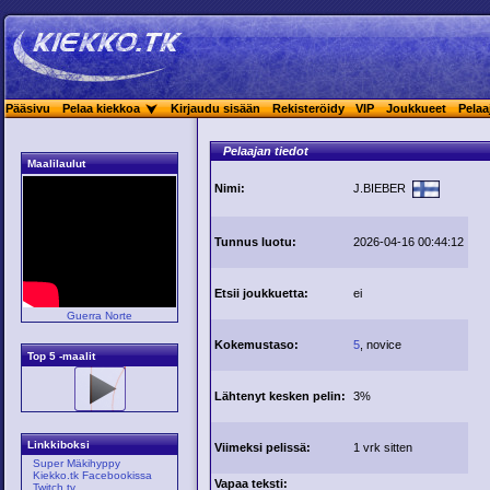
Pääsivu
Pelaa kiekkoa
Kirjaudu sisään
Rekisteröidy
VIP
Joukkueet
Pelaa
Pelaajan tiedot
Maalilaulut
Nimi:
J.BIEBER
Tunnus luotu:
2026-04-16 00:44:12
Etsii joukkuetta:
ei
Guerra Norte
Kokemustaso:
5
, novice
Top 5 -maalit
Lähtenyt kesken pelin:
3%
Linkkiboksi
Viimeksi pelissä:
1 vrk sitten
Super Mäkihyppy
Kiekko.tk Facebookissa
Vapaa teksti:
Twitch.tv