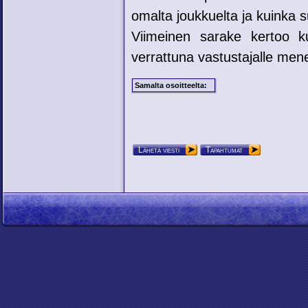
omalta joukkuelta ja kuinka su
Viimeinen sarake kertoo ku
verrattuna vastustajalle mene
Samalta osoitteelta:
Lähetä viesti
Tapahtumat