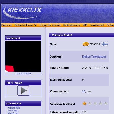
Pääsivu
Pelaa kiekkoa
Kirjaudu sisään
Rekisteröidy
VIP
Joukkueet
Pelaa
Pelaajan tiedot
Maalilaulut
machine
Nimi:
Joukkue:
Kiekon Tulevaisuus
Tunnus luotu:
2026-02-15 13:16:30
Guerra Norte
Etsii joukkuetta:
ei
Top 5 -maalit
Kokemustaso:
23
, pro
Autoplay-luokitus:
Linkkiboksi
KiekkoWiki
1vs1-liiga
Lähtenyt kesken pelin:
1%
KiekCom