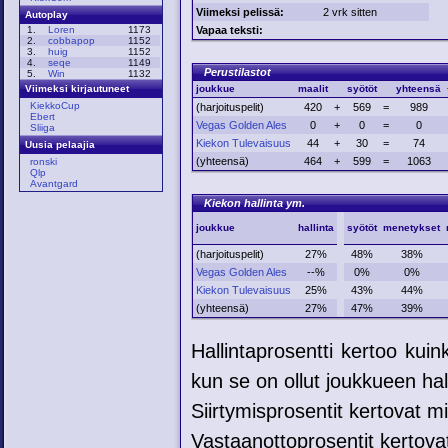
Viimeksi pelissä:
2 vrk sitten
Autoplay
Vapaa teksti:
1.
Loren
1173
2.
cobbapop
1152
3.
huig
1152
4.
seqe
1149
Perustilastot
5.
Win
1132
joukkue
maalit
syötöt
yhteensä
Viimeksi kirjautuneet
KiekkoCup
(harjoituspelit)
420
+
569
=
989
Ebert
Vegas Golden Ales
0
+
0
=
0
Sliiga
Kiekon Tulevaisuus
44
+
30
=
74
Uusia pelaajia
(yhteensä)
464
+
599
=
1063
ronski
Qlp
Avantgard
Kiekon hallinta ym.
joukkue
hallinta
syötöt
menetykset
(harjoituspelit)
27%
48%
38%
Vegas Golden Ales
--%
0%
0%
Kiekon Tulevaisuus
25%
43%
44%
(yhteensä)
27%
47%
39%
Hallintaprosentti kertoo kui
kun se on ollut joukkueen hal
Siirtymisprosentit kertovat mih
Vastaanottoprosentit kertovat