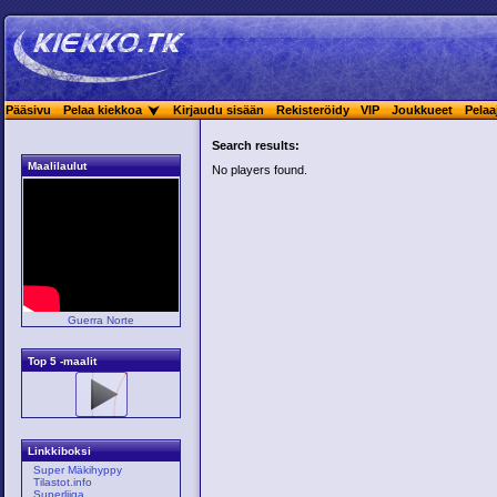
Pääsivu
Pelaa kiekkoa
Kirjaudu sisään
Rekisteröidy
VIP
Joukkueet
Pelaa
Search results:
Maalilaulut
No players found.
Guerra Norte
Top 5 -maalit
Linkkiboksi
Super Mäkihyppy
Tilastot.info
Superliiga