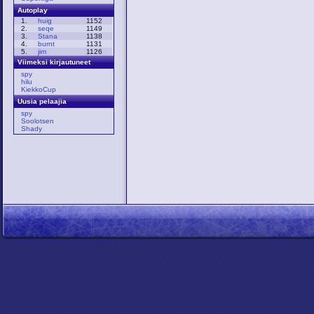
Autoplay
1.
huig
1152
2.
seqe
1149
3.
Stana
1138
4.
burnt
1131
5.
jim
1126
Viimeksi kirjautuneet
spy
hilu
KiekkoCup
Uusia pelaajia
spy
Soolotsen
Shady