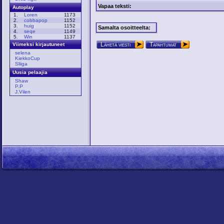
Vapaa teksti:
Autoplay
1.
Loren
1173
2.
cobbapop
1152
3.
huig
1152
Samalta osoitteelta:
4.
seqe
1149
5.
Win
1137
Lähetä viesti
Tapahtumat
Viimeksi kirjautuneet
selena
KiekkoCup
Sliiga
Uusia pelaajia
Shaw
P.P
J.Vilen