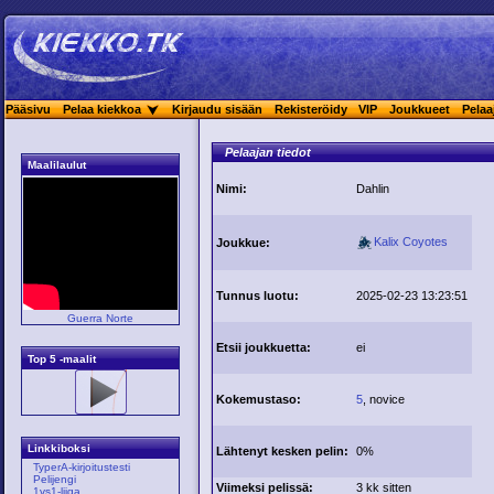
Pääsivu
Pelaa kiekkoa
Kirjaudu sisään
Rekisteröidy
VIP
Joukkueet
Pelaa
Pelaajan tiedot
Maalilaulut
Nimi:
Dahlin
Kalix Coyotes
Joukkue:
Tunnus luotu:
2025-02-23 13:23:51
Guerra Norte
Etsii joukkuetta:
ei
Top 5 -maalit
Kokemustaso:
5
, novice
Linkkiboksi
Lähtenyt kesken pelin:
0%
TyperA-kirjoitustesti
Pelijengi
Viimeksi pelissä:
3 kk sitten
1vs1-liiga