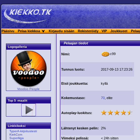
Pääsivu
Pelaa kiekkoa
Kirjaudu sisään
Rekisteröidy
VIP
Joukkueet
Pelaa
Pelaajan tiedot
Logogalleria
c99
Nimi:
Tunnus luotu:
2017-09-13 17:23:26
Etsii joukkuetta:
kyllä
Voodoo People
Kokemustaso:
70
, elite
Top 5 -maalit
Autoplay-luokitus:
Linkkiboksi
Lähtenyt kesken pelin:
2%
TyperA-kirjoitustesti
KiekCom
Viimeksi pelissä:
< 24h sitten
Superliiga