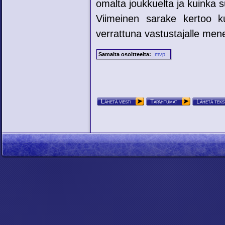
omalta joukkuelta ja kuinka su
Viimeinen sarake kertoo ku
verrattuna vastustajalle mene
Samalta osoitteelta:
mvp
Lähetä viesti
Tapahtumat
Lähetä teks