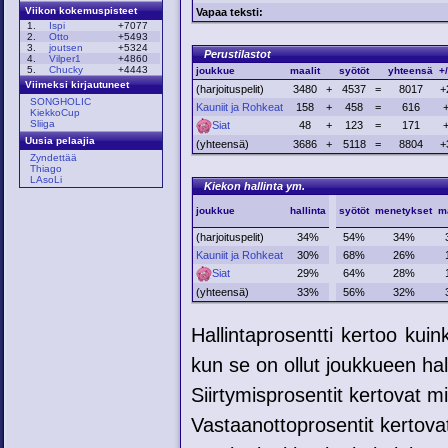
Viikon kokemuspisteet
Vapaa teksti:
1.
Ispi
+7077
2.
Otto
+5493
3.
joutsen
+5324
Perustilastot
4.
Vilper1
+4860
5.
Chucky
+4443
joukkue
maalit
syötöt
yhteensä
+/
Viimeksi kirjautuneet
(harjoituspelit)
3480
+
4537
=
8017
+
SONGHOLIC
Kauniit ja Rohkeat
158
+
458
=
616
KiekkoCup
Sliiga
Siat
48
+
123
=
171
Uusia pelaajia
(yhteensä)
3686
+
5118
=
8804
+
Zyndettää
Thiago
LAsoLi
Kiekon hallinta ym.
joukkue
hallinta
syötöt
menetykset
ma
(harjoituspelit)
34%
54%
34%
Kauniit ja Rohkeat
30%
68%
26%
Siat
29%
64%
28%
(yhteensä)
33%
56%
32%
Hallintaprosentti kertoo kui
kun se on ollut joukkueen hal
Siirtymisprosentit kertovat mih
Vastaanottoprosentit kertovat