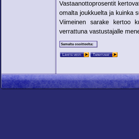
Vastaanottoprosentit kertovat
omalta joukkuelta ja kuinka su
Viimeinen sarake kertoo ku
verrattuna vastustajalle mene
Samalta osoitteelta:
Lähetä viesti
Tapahtumat