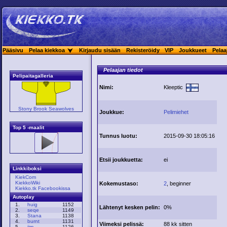
Pääsivu
Pelaa kiekkoa
Kirjaudu sisään
Rekisteröidy
VIP
Joukkueet
Pelaa
Pelaajan tiedot
Pelipaitagalleria
Nimi:
Kleeptic
Stony Brook Seawolves
Joukkue:
Pelimiehet
Top 5 -maalit
Tunnus luotu:
2015-09-30 18:05:16
Etsii joukkuetta:
ei
Linkkiboksi
KiekCom
KiekkoWiki
Kokemustaso:
2
, beginner
Kiekko.tk Facebookissa
Autoplay
1.
huig
1152
Lähtenyt kesken pelin:
0%
2.
seqe
1149
3.
Stana
1138
4.
burnt
1131
Viimeksi pelissä:
88 kk sitten
5.
jim
1126