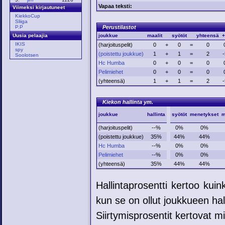
Vapaa teksti:
Viimeksi kirjautuneet
KiekkoCup
Sliiga
Perustilastot
P.P
joukkue
maalit
syötöt
yhteensä
+
Uusia pelaajia
IKIS
(harjoituspelit)
0
+
0
=
0
spy
(poistettu joukkue)
1
+
1
=
2
-
Soolotsen
Hc Humba
0
+
0
=
0
Pelimiehet
0
+
0
=
0
(yhteensä)
1
+
1
=
2
-
Kiekon hallinta ym.
joukkue
hallinta
syötöt
menetykset
m
(harjoituspelit)
--%
0%
0%
(poistettu joukkue)
35%
44%
44%
Hc Humba
--%
0%
0%
Pelimiehet
--%
0%
0%
(yhteensä)
35%
44%
44%
Hallintaprosentti kertoo kui
kun se on ollut joukkueen hal
Siirtymisprosentit kertovat mih