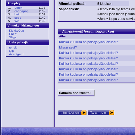
Autoplay
Viimeksi pelissä:
5 kk sitten
1.
Loren
1173
Vapaa teksti:
<Jenb> laita nyt teams vit
2.
cobbapop
1152
=Jenb= jooo meen ja tuun
3.
huig
1152
4.
seqe
1149
=Jenb= loppu vuos selvip
5.
Win
1132
Viimeksi kirjautuneet
KiekkoCup
Viimeisimmät foorumikirjoitukset
Ebert
Aihe
Sliiga
Kuinka kuuluisa on pelaaja yläpuolellasi?
Uusia pelaajia
Missä asut?
ronski
Qlp
Kuinka kuuluisa on pelaaja yläpuolellasi?
Avantgard
Kuinka kuuluisa on pelaaja yläpuolellasi?
Kuinka kuuluisa on pelaaja yläpuolellasi?
Kuinka kuuluisa on pelaaja yläpuolellasi?
Kuinka kuuluisa on pelaaja yläpuolellasi?
Kuinka kuuluisa on pelaaja yläpuolellasi?
Samalta osoitteelta:
Lähetä viesti
Tapahtumat