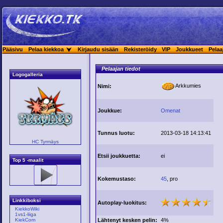
Pääsivu
Pelaa kiekkoa
Kirjaudu sisään
Rekisteröidy
VIP
Joukkueet
Pelaa
Pelaajan tiedot
Logogalleria
Arkkumies
Nimi:
Joukkue:
Omenat
Tunnus luotu:
2013-03-18 14:13:41
HC Tyrmäys
Etsii joukkuetta:
ei
Top 5 -maalit
Kokemustaso:
45
, pro
Linkkiboksi
Autoplay-luokitus:
KiekkoWiki
1vs1-liiga
Lähtenyt kesken pelin:
4%
KiekCom