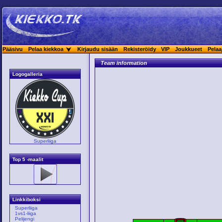
Pääsivu
Pelaa kiekkoa
Kirjaudu sisään
Rekisteröidy
VIP
Joukkueet
Pelaa
Team information
Logogalleria
Superliiga
Top 5 -maalit
Linkkiboksi
Superliiga
1vs1-liiga
Pelijengi