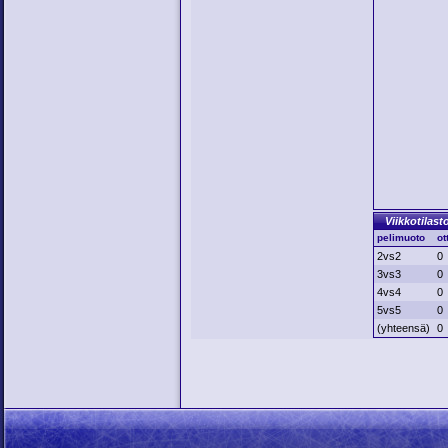
Viikkotilast
pelimuoto
ot
2vs2
0
3vs3
0
4vs4
0
5vs5
0
(yhteensä)
0