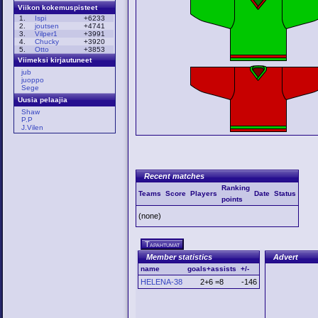
Viikon kokemuspisteet
1.
Ispi
+6233
2.
joutsen
+4741
3.
Vilper1
+3991
4.
Chucky
+3920
5.
Otto
+3853
Viimeksi kirjautuneet
jub
juoppo
Sege
Uusia pelaajia
Shaw
P.P
J.Vilen
Recent matches
Ranking
Teams
Score
Players
Date
Status
points
(none)
Tapahtumat
Member statistics
Advert
name
goals+assists
+/-
HELENA-38
2+6 =8
-146