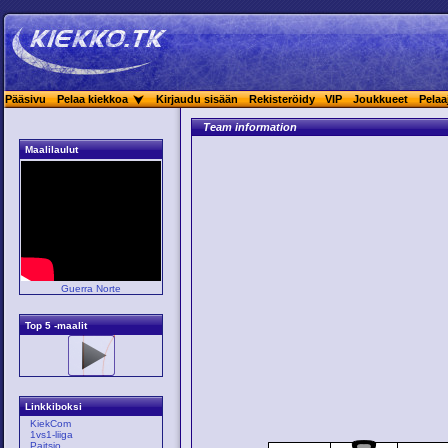
Pääsivu
Pelaa kiekkoa
Kirjaudu sisään
Rekisteröidy
VIP
Joukkueet
Pelaa
Team information
Maalilaulut
Guerra Norte
Top 5 -maalit
Linkkiboksi
KiekCom
1vs1-liiga
Paitsio