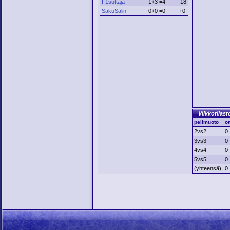
F1suttaja
1+3 =4
-18
SakuSalin
0+0 =0
+0
Viikkotilast
pelimuoto
ot
2vs2
0
3vs3
0
4vs4
0
5vs5
0
(yhteensä)
0