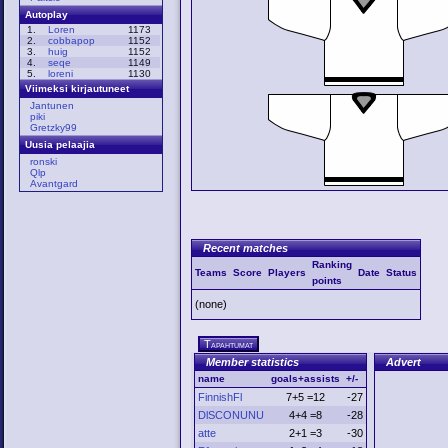
Autoplay
1.
Loren
1173
2.
cobbapop
1152
3.
huig
1152
4.
seqe
1149
5.
loreni
1130
Viimeksi kirjautuneet
Jantunen
piki
Gretzky99
Uusia pelaajia
ronski
Qlp
Avantgard
Recent matches
Ranking
Teams
Score
Players
Date
Status
points
(none)
Tapahtumat
Member statistics
Advert
name
goals+assists
+/-
FinnishFl
7+5 =12
-27
DlSCONUNU
4+4 =8
-28
atte
2+1 =3
-30