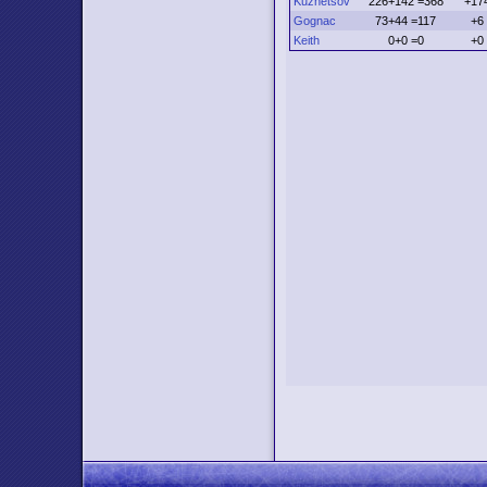
Kuznetsov
226+142 =368
+17
Gognac
73+44 =117
+6
Keith
0+0 =0
+0