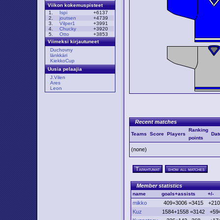
Viikon kokemuspisteet
1.
Ispi
+6137
2.
joutsen
+4739
3.
Vilper1
+3991
4.
Chucky
+3920
5.
Otto
+3853
Viimeksi kirjautuneet
Duchovny
länkkäri
KiekkoCup
Uusia pelaajia
J.Vilen
Ares
Leon
Recent matches
Ranking
Teams
Score
Players
Dat
points
(none)
Tapahtumat
show all matches
Member statistics
name
goals+assists
+/-
mikko
409+3006 =3415
+210
Kuz
1584+1558 =3142
+59