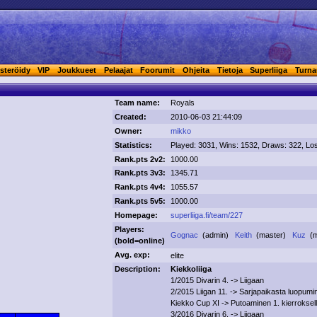
steröidy
VIP
Joukkueet
Pelaajat
Foorumit
Ohjeita
Tietoja
Superliiga
Turna
Team name:
Royals
Created:
2010-06-03 21:44:09
Owner:
mikko
Statistics:
Played: 3031, Wins: 1532, Draws: 322, Lo
Rank.pts 2v2:
1000.00
Rank.pts 3v3:
1345.71
Rank.pts 4v4:
1055.57
Rank.pts 5v5:
1000.00
Homepage:
superliiga.fi/team/227
Players:
Gognac
(admin)
Keith
(master)
Kuz
(
(
bold
=online)
Avg. exp:
elite
Description:
Kiekkoliiga
1/2015 Divarin 4. -> Liigaan
2/2015 Liigan 11. -> Sarjapaikasta luopumi
Kiekko Cup XI -> Putoaminen 1. kierroksel
3/2016 Divarin 6. -> Liigaan