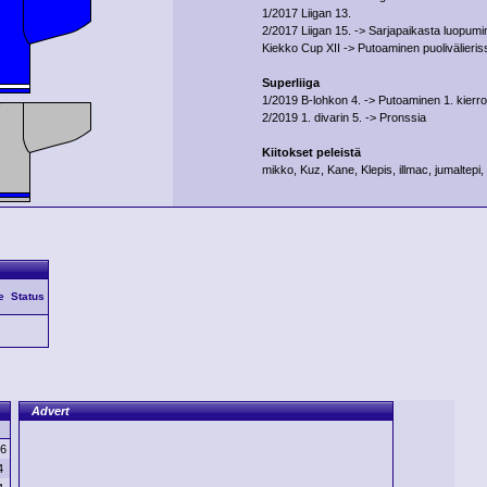
1/2017 Liigan 13.
2/2017 Liigan 15. -> Sarjapaikasta luopum
Kiekko Cup XII -> Putoaminen puolivälieris
Superliiga
1/2019 B-lohkon 4. -> Putoaminen 1. kierro
2/2019 1. divarin 5. -> Pronssia
Kiitokset peleistä
mikko, Kuz, Kane, Klepis, illmac, jumaltepi
e
Status
Advert
6
4