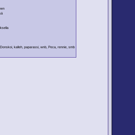
inen
sä
ksella
, Donskoi, kalleh, paparassi, wnb, Peca, rennie, smb