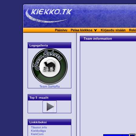
Pääsivu
Pelaa kiekkoa
Kirjaudu sisään
Reki
Team information
Logogalleria
Team SaHaRa
Top 5 -maalit
Linkkiboksi
Tilastot.info
Kiekkoliiga
KiekCom