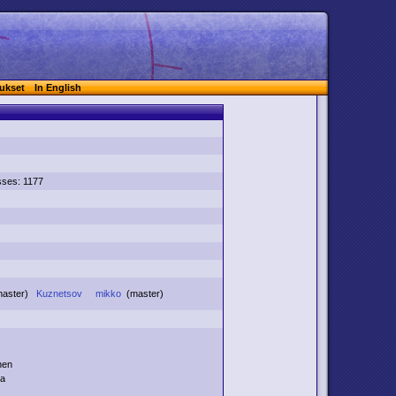
ukset
In English
sses: 1177
master)
Kuznetsov
mikko
(master)
nen
la