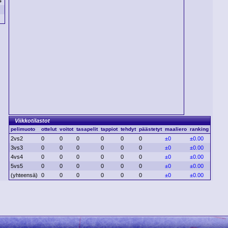
4
Viikkotilastot
pelimuoto
ottelut
voitot
tasapelit
tappiot
tehdyt
päästetyt
maaliero
ranking
2vs2
0
0
0
0
0
0
±0
±0.00
3vs3
0
0
0
0
0
0
±0
±0.00
4vs4
0
0
0
0
0
0
±0
±0.00
5vs5
0
0
0
0
0
0
±0
±0.00
(yhteensä)
0
0
0
0
0
0
±0
±0.00