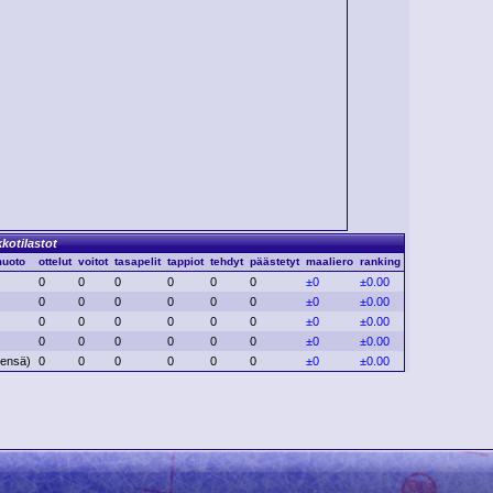
kkotilastot
muoto
ottelut
voitot
tasapelit
tappiot
tehdyt
päästetyt
maaliero
ranking
0
0
0
0
0
0
±0
±0.00
0
0
0
0
0
0
±0
±0.00
0
0
0
0
0
0
±0
±0.00
0
0
0
0
0
0
±0
±0.00
eensä)
0
0
0
0
0
0
±0
±0.00