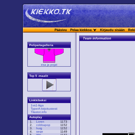
Pääsivu
Pelaa kiekkoa
Kirjaudu sisään
Reki
Team information
Pelipaitagalleria
esa ja pojat
Top 5 -maalit
Linkkiboksi
1vs1-liiga
TyperA-kirjoitustesti
Tilastot.info
Autoplay
1.
Loren
1173
2.
cobbapop
1152
3.
huig
1152
4.
seqe
1149
5.
Win
1132