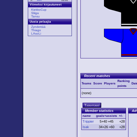
Viimeksi kirjautuneet
KiekkoCup
Sliiga
Tansu
Uusia pelaajia
Zyndettää
Thiago
LAsoLi
Recent matches
Ranking
Teams
Score
Players
Dat
points
(none)
Tapahtumat
Member statistics
Ad
name
goals+assists
+/-
Trippier
5+40 =45
+28
Isak
34+26 =60
+28