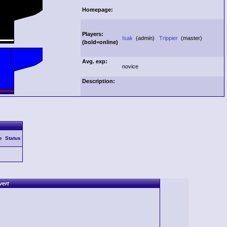
Homepage:
Players:
Isak
(admin)
Trippier
(master)
(
bold
=online)
Avg. exp:
novice
Description:
e
Status
vert