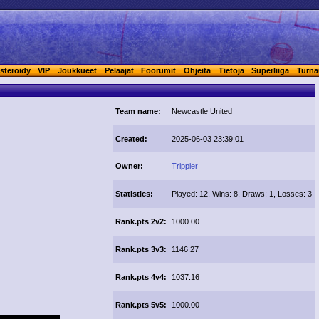
steröidy
VIP
Joukkueet
Pelaajat
Foorumit
Ohjeita
Tietoja
Superliiga
Turna
Team name:
Newcastle United
Created:
2025-06-03 23:39:01
Owner:
Trippier
Statistics:
Played: 12, Wins: 8, Draws: 1, Losses: 3
Rank.pts 2v2:
1000.00
Rank.pts 3v3:
1146.27
Rank.pts 4v4:
1037.16
Rank.pts 5v5:
1000.00