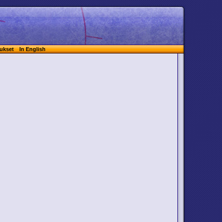
ukset
In English