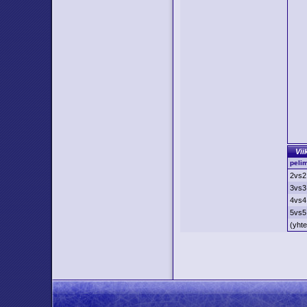
Vii
peli
2vs2
3vs3
4vs4
5vs5
(yht