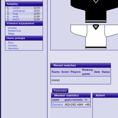
Autoplay
1.
Loren
1173
2.
cobbapop
1152
3.
huig
1152
4.
seqe
1149
5.
loreni
1130
Viimeksi kirjautuneet
sneaky
KiekkoCup
Sliiga
Uusia pelaajia
Ares
hombre
Harmiton
Recent matches
Ranking
Teams
Score
Players
Date
Status
points
(none)
Tapahtumat
Member statistics
Advert
name
goals+assists
+/-
Donskoi
402+242 =644
+49