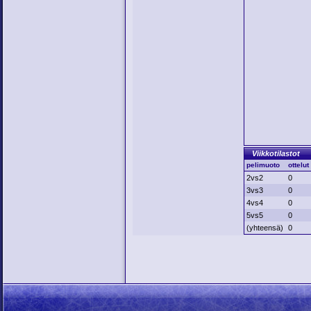
Viikkotilastot
pelimuoto
ottelut
2vs2
0
3vs3
0
4vs4
0
5vs5
0
(yhteensä)
0