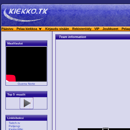
Pääsivu
Pelaa kiekkoa
Kirjaudu sisään
Rekisteröidy
VIP
Joukkueet
Pelaa
Team information
Maalilaulut
Guerra Norte
Top 5 -maalit
Linkkiboksi
Twitch.tv
Pelijengi
KiekkoWiki