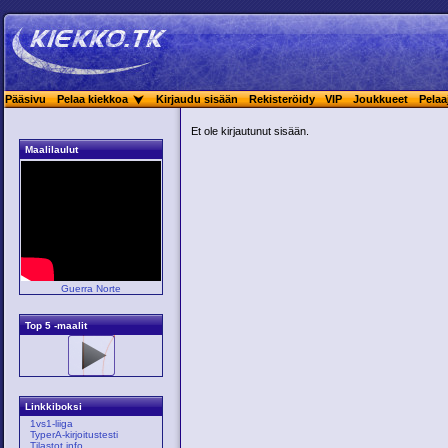
Pääsivu
Pelaa kiekkoa
Kirjaudu sisään
Rekisteröidy
VIP
Joukkueet
Pelaa
Et ole kirjautunut sisään.
Maalilaulut
Guerra Norte
Top 5 -maalit
Linkkiboksi
1vs1-liiga
TyperA-kirjoitustesti
Tilastot.info