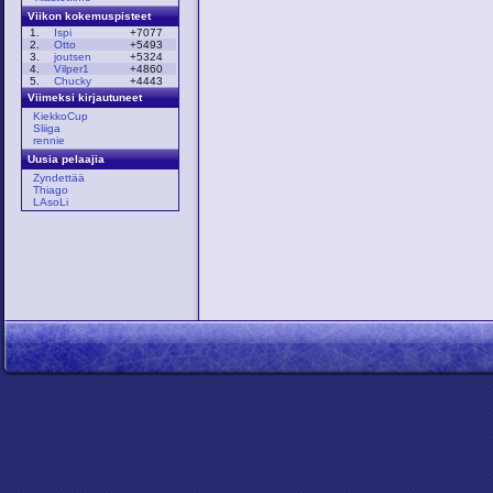
Viikon kokemuspisteet
1.
Ispi
+7077
2.
Otto
+5493
3.
joutsen
+5324
4.
Vilper1
+4860
5.
Chucky
+4443
Viimeksi kirjautuneet
KiekkoCup
Sliiga
rennie
Uusia pelaajia
Zyndettää
Thiago
LAsoLi