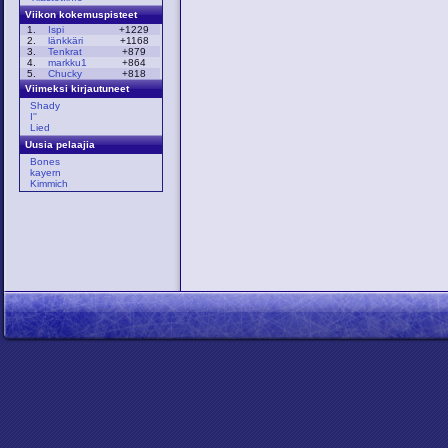
Viikon kokemuspisteet
1.
Ispi
+1229
2.
länkkäri
+1168
3.
Tenkrat
+879
4.
markku1
+864
5.
Chucky
+818
Viimeksi kirjautuneet
Shady
I''
Lied
Uusia pelaajia
Bones
kayern
Kimmich