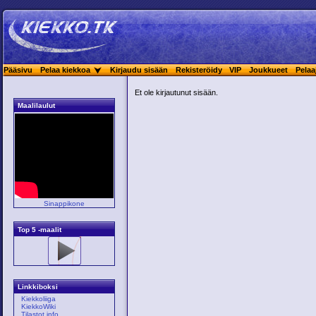
Pääsivu
Pelaa kiekkoa
Kirjaudu sisään
Rekisteröidy
VIP
Joukkueet
Pelaa
Et ole kirjautunut sisään.
Maalilaulut
Sinappikone
Top 5 -maalit
Linkkiboksi
Kiekkoliiga
KiekkoWiki
Tilastot.info