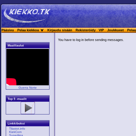
Pääsivu
Pelaa kiekkoa
Kirjaudu sisään
Rekisteröidy
VIP
Joukkueet
Pelaa
You have to log in before sending messages.
Maalilaulut
Guerra Norte
Top 5 -maalit
Linkkiboksi
Tilastot.info
KiekCom
Superliiga