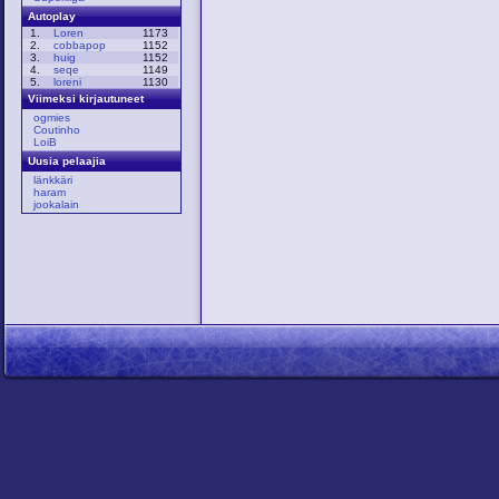
Autoplay
1.
Loren
1173
2.
cobbapop
1152
3.
huig
1152
4.
seqe
1149
5.
loreni
1130
Viimeksi kirjautuneet
ogmies
Coutinho
LoiB
Uusia pelaajia
länkkäri
haram
jookalain