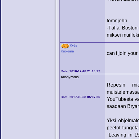
tomnjohn
-Tällä Bostoni
miksei muilleki
Kytis
Kuolema
can i join you
Date:
2016-12-18 21:19:27
Anonymous
Repesin mie
muistelemassa
Date:
2017-03-08 05:07:36
YouTubesta van
saadaan Bryan 
Yksi ohjelmafo
peelot tungeta
"Leaving in 1