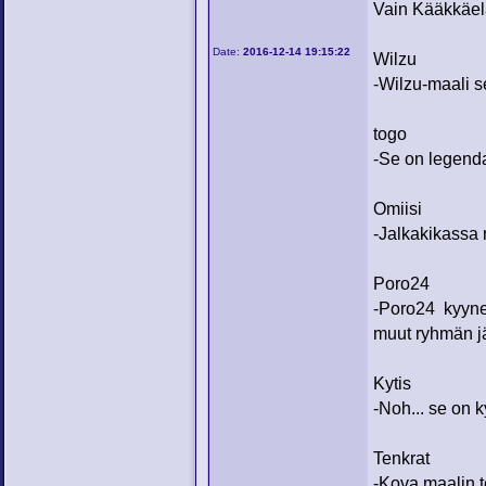
Vain Kääkkäel
Date:
2016-12-14 19:15:22
Wilzu
-Wilzu-maali s
togo
-Se on legend
Omiisi
-Jalkakikassa r
Poro24
-Poro24 kyyne
muut ryhmän j
Kytis
-Noh... se on k
Tenkrat
-Kova maalin te