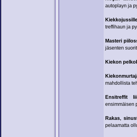
autoplayn ja p
Kiekkojussil
treffihaun ja 
Masteri piilo
jäsenten suorit
Kiekon pelko
Kiekonmurtaj
mahdollista te
Ensitreffit li
ensimmäisen pe
Rakas, sinus
pelaamatta ollu