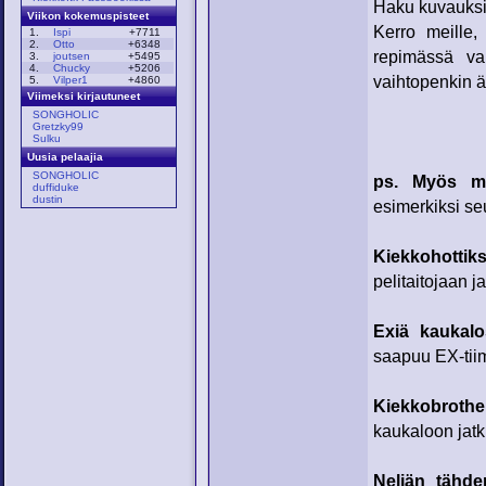
Haku kuvauksii
Viikon kokemuspisteet
Kerro meille,
1.
Ispi
+7711
2.
Otto
+6348
repimässä v
3.
joutsen
+5495
4.
Chucky
+5206
vaihtopenkin ä
5.
Vilper1
+4860
Viimeksi kirjautuneet
SONGHOLIC
Gretzky99
Sulku
Uusia pelaajia
SONGHOLIC
ps. Myös mui
duffiduke
dustin
esimerkiksi seu
Kiekkohottiks
pelitaitojaan ja
Exiä kaukalo
saapuu EX-tiimi
Kiekkobrothe
kaukaloon jatk
Neljän tähde