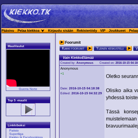
Pääsivu
Pelaa kiekkoa
Kirjaudu sisään
Rekisteröidy
VIP
Joukkueet
Pelaa
Foorumit
Maalilaulut
Kaikki foorumit
Yleinen keskustelu
V
Vain KiekkoElämää
Created by:
Anonymous
Created on:
2016-10-15 04:18
Anonymous
+1
Oletko seurann
Date:
2016-10-15 04:18:38
Guerra Norte
Olisiko aika v
Edited:
2016-10-15 04:32:29
yhdessä toist
Top 5 -maalit
Tässä konse
muistelemaan 
bravuurimaalej
Linkkiboksi
Paitsio
Superliiga
Kiekko.tk Facebookissa