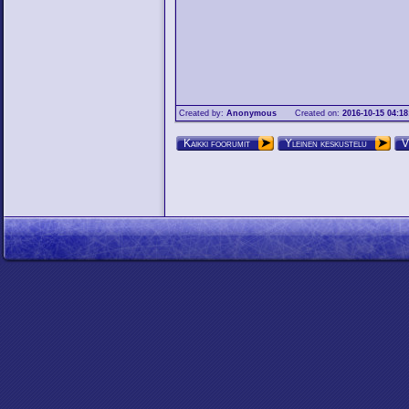
Created by:
Anonymous
Created on:
2016-10-15 04:18
Kaikki foorumit
Yleinen keskustelu
V