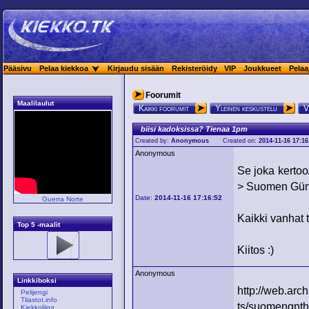
Pääsivu
Pelaa kiekkoa
Kirjaudu sisään
Rekisteröidy
VIP
Joukkueet
Pelaa
Foorumit
Maalilaulut
Kaikki foorumit
Yleinen keskustelu
V
biisi kadoksissa? Tienaa 1pm
Created by:
Anonymous
Created on:
2014-11-16 17:16
Anonymous
Se joka kertoo
> Suomen Günt
Date:
2014-11-16 17:16:52
Guerra Norte
Kaikki vanhat t
Top 5 -maalit
Kiitos :)
Anonymous
Linkkiboksi
http://web.arc
Pelijengi
Tilastot.info
ts/suomengnt
Kiekkoliiga