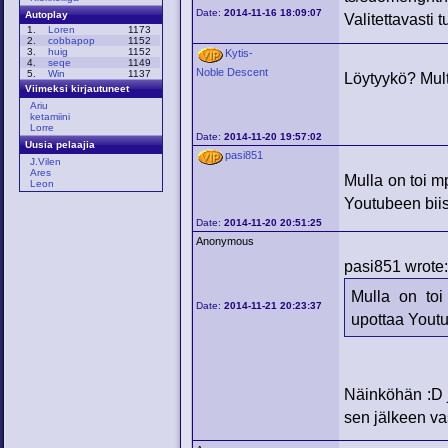
Date:
2014-11-16 18:09:07
Autoplay
Valitettavasti 
1.
Loren
1173
2.
cobbapop
1152
3.
huig
1152
Kytis-
4.
seqe
1149
Noble Descent
5.
Win
1137
Löytyykö? Mult
Viimeksi kirjautuneet
Ariu
ketamiini
Lorre
Date:
2014-11-20 19:57:02
Uusia pelaajia
pasi851
J.Vilen
Ares
Mulla on toi m
Leon
Youtubeen biis
Date:
2014-11-20 20:51:25
Anonymous
pasi851 wrote
Mulla on toi
Date:
2014-11-21 20:23:37
upottaa Youtu
Näinköhän :D j
sen jälkeen va