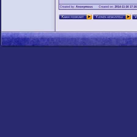
Created by:
Anonymous
Created on:
2014-11-16 17:16
Kaikki foorumit
Yleinen keskustelu
V