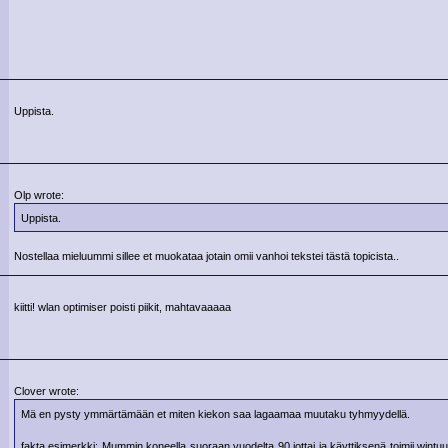
Uppista.
Olp wrote:
Uppista.
Nostellaa mieluummi sillee et muokataa jotain omii vanhoi tekstei tästä topicista..
kiitti! wlan optimiser poisti piikit, mahtavaaaaa
Clover wrote:
Mä en pysty ymmärtämään et miten kiekon saa lagaamaa muutaku tyhmyydellä.
fakta esimerkki: Mummin koneella suoraan vuodelta 90 jottai ja käyttiksenä toimii wintuu