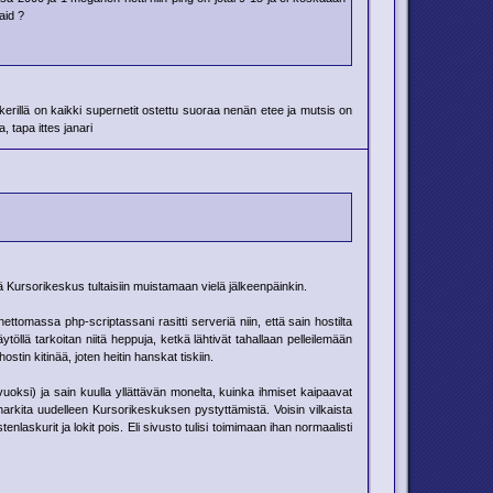
aid ?
 neekerillä on kaikki supernetit ostettu suoraa nenän etee ja mutsis on
, tapa ittes janari
tä Kursorikeskus tultaisiin muistamaan vielä jälkeenpäinkin.
ttomassa php-scriptassani rasitti serveriä niin, että sain hostilta
ytöllä tarkoitan niitä heppuja, ketkä lähtivät tahallaan pelleilemään
in kitinää, joten heitin hanskat tiskiin.
oksi) ja sain kuulla yllättävän monelta, kuinka ihmiset kaipaavat
 harkita uudelleen Kursorikeskuksen pystyttämistä. Voisin vilkaista
nlaskurit ja lokit pois. Eli sivusto tulisi toimimaan ihan normaalisti