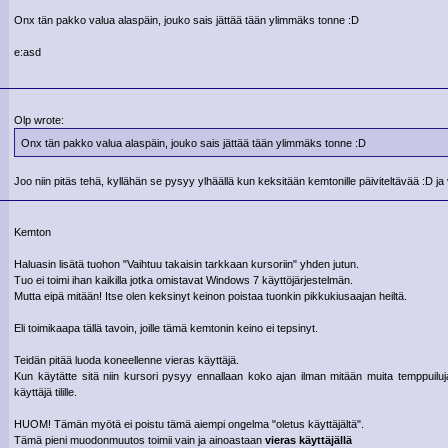
Onx tän pakko valua alaspäin, jouko sais jättää tään ylimmäks tonne :D
e:asd
Olp wrote:
Onx tän pakko valua alaspäin, jouko sais jättää tään ylimmäks tonne :D
Joo niin pitäs tehä, kyllähän se pysyy ylhäällä kun keksitään kemtonille päiviteltävää :D ja v
Kemton
Haluasin lisätä tuohon "Vaihtuu takaisin tarkkaan kursoriin" yhden jutun.
Tuo ei toimi ihan kaikilla jotka omistavat Windows 7 käyttöjärjestelmän.
Mutta eipä mitään! Itse olen keksinyt keinon poistaa tuonkin pikkukiusaajan heiltä.
Eli toimikaapa tällä tavoin, joille tämä kemtonin keino ei tepsinyt.
Teidän pitää luoda koneellenne vieras käyttäjä.
Kun käytätte sitä niin kursori pysyy ennallaan koko ajan ilman mitään muita temppuiluja.
käyttäjä tilille.
HUOM! Tämän myötä ei poistu tämä aiempi ongelma "oletus käyttäjältä".
Tämä pieni muodonmuutos toimii vain ja ainoastaan
vieras käyttäjällä