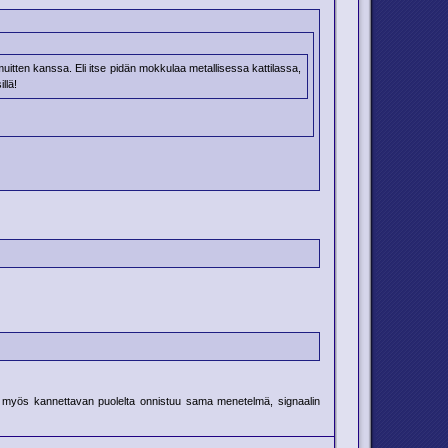
muitten kanssa. Eli itse pidän mokkulaa metallisessa kattilassa,
llä!
myös kannettavan puolelta onnistuu sama menetelmä, signaalin