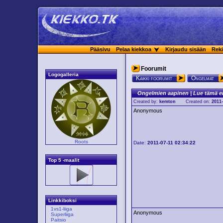
Pääsivu
Pelaa kiekkoa
Kirjaudu sisään
Reki
Foorumit
Logogalleria
Kaikki foorumit
Ongelmat
Ongelmien aapinen | Lue tämä e
Created by:
kemton
Created on:
2011-
Anonymous
Roots
Date:
2011-07-11 02:34:22
Top 5 -maalit
Linkkiboksi
1vs1-liiga
Anonymous
Superliiga
Paitsio