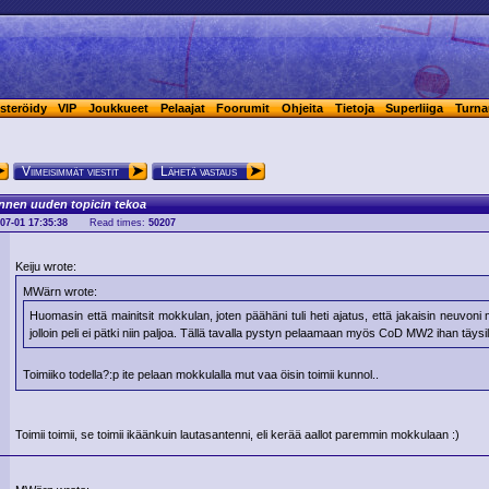
steröidy
VIP
Joukkueet
Pelaajat
Foorumit
Ohjeita
Tietoja
Superliiga
Turna
Viimeisimmät viestit
Lähetä vastaus
nnen uuden topicin tekoa
07-01 17:35:38
Read times:
50207
Keiju wrote:
MWärn wrote:
Huomasin että mainitsit mokkulan, joten päähäni tuli heti ajatus, että jakaisin neuvoni
jolloin peli ei pätki niin paljoa. Tällä tavalla pystyn pelaamaan myös CoD MW2 ihan täysil
Toimiiko todella?:p ite pelaan mokkulalla mut vaa öisin toimii kunnol..
Toimii toimii, se toimii ikäänkuin lautasantenni, eli kerää aallot paremmin mokkulaan :)