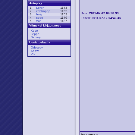
Autoplay
1.
Loren
1173
2.
cobbapop
1152
Date:
2011-07-12 04:38:33
3.
huig
1152
4.
seqe
1149
Edited:
2011-07-12 04:43:46
5.
Win
1137
Viimeksi kirjautuneet
Keso
Jeppe
Battery
Uusia pelaajia
Odyssey
Shaw
P.P
Anonymous