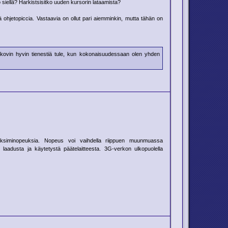
 siellä? Harkistsisitko uuden kursorin lataamista?
yä ohjetopiccia. Vastaavia on ollut pari aiemminkin, mutta tähän on
pä kovin hyvin tienestiä tule, kun kokonaisuudessaan olen yhden
aksiminopeuksia. Nopeus voi vaihdella riippuen muunmuassa
laadusta ja käytetystä päätelaitteesta. 3G-verkon ulkopuolella