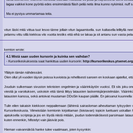
lagaa vaikkei kone pyöritä edes ensimmäistä fläsh peliä netis ilma kunno nykimisii. nuff s
Ma ei pystya ummartamaa teita.
vitun läski mitä vittua tuut lesoo tänne jollain vitun lagaamisella. sun kaltasella lellityllä
pelannu vittu sillä kiekkoa viis vuotta testiks että eihä se lakaa ja sit antanu sun vasta pelaa
kemton wrote:
4.1 Mistä saan uuden kursorin ja kuinka sen vaihdan?
- Kursorikeskuksesta saat hankittua uuden kursorin:
http://kursorikeskus.ytsenet.org
Yllätyin tämän nähdessäni.
Olen ollut yli vuoden täysin poissa kuvioista ja rehellisesti sanoen en koskaan ajatellut, et
Jouduin sulkemaan sivuston teknisten ongelmien ja väärinkäytön vuoksi. Eli siis joku onne
viestiä ja varoituksen, uskoisin että tämä liittyy latausten laskemisjärjestelmään. Väärinkä
latausten kanssa, sekä antoivat muutaman DDoSin kaupan päälle. En jaksanut kuunnella host
Tulin eilen takaisin kiekkoon neppailemaan (lähinnä sairasloman aiheuttaman tylsyyden vu
Kursorikeskusta. Viimeistään kemtonin kirjoittaman (loistavan) topicin luettuani uskallan
ajatuksella scriptoja ja jos en löydä niistä mitään, joudun todennäköisesti parsimaan latauste
kuten ennenkin, hifistelyt vain jäisivät pois.
Hieman vaivannäköä hanke tulee vaatimaan, joten kysynkin: