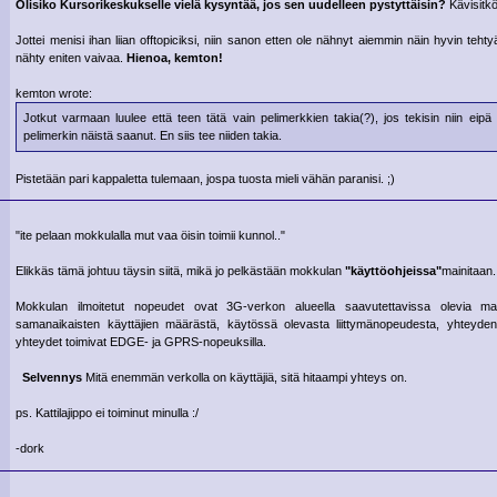
Olisiko Kursorikeskukselle vielä kysyntää, jos sen uudelleen pystyttäisin?
Kävisitkö
Jottei menisi ihan liian offtopiciksi, niin sanon etten ole nähnyt aiemmin näin hyvin teht
nähty eniten vaivaa.
Hienoa, kemton!
kemton wrote:
Jotkut varmaan luulee että teen tätä vain pelimerkkien takia(?), jos tekisin niin ei
pelimerkin näistä saanut. En siis tee niiden takia.
Pistetään pari kappaletta tulemaan, jospa tuosta mieli vähän paranisi. ;)
"ite pelaan mokkulalla mut vaa öisin toimii kunnol.."
Elikkäs tämä johtuu täysin siitä, mikä jo pelkästään mokkulan
"käyttöohjeissa"
mainitaan.
Mokkulan ilmoitetut nopeudet ovat 3G-verkon alueella saavutettavissa olevia m
samanaikaisten käyttäjien määrästä, käytössä olevasta liittymänopeudesta, yhteyden 
yhteydet toimivat EDGE- ja GPRS-nopeuksilla.
Selvennys
Mitä enemmän verkolla on käyttäjiä, sitä hitaampi yhteys on.
ps. Kattilajippo ei toiminut minulla :/
-dork