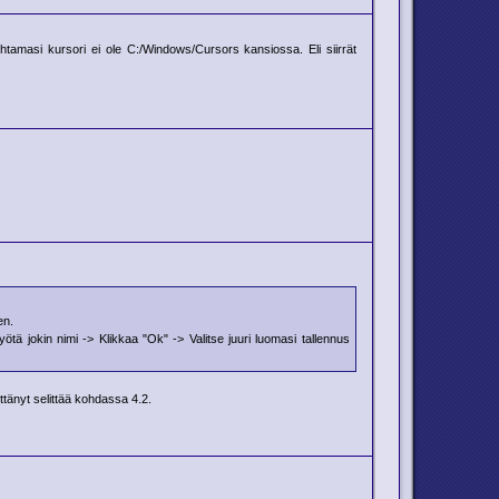
tamasi kursori ei ole C:/Windows/Cursors kansiossa. Eli siirrät
en.
ötä jokin nimi -> Klikkaa "Ok" -> Valitse juuri luomasi tallennus
ittänyt selittää kohdassa 4.2.