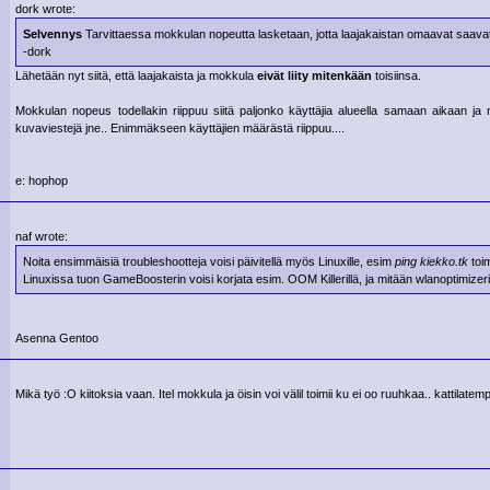
dork wrote:
Selvennys
Tarvittaessa mokkulan nopeutta lasketaan, jotta laajakaistan omaavat saavat 
-dork
Lähetään nyt siitä, että laajakaista ja mokkula
eivät liity mitenkään
toisiinsa.
Mokkulan nopeus todellakin riippuu siitä paljonko käyttäjia alueella samaan aikaan ja no
kuvaviestejä jne.. Enimmäkseen käyttäjien määrästä riippuu....
e: hophop
naf wrote:
Noita ensimmäisiä troubleshootteja voisi päivitellä myös Linuxille, esim
ping kiekko.tk
toim
Linuxissa tuon GameBoosterin voisi korjata esim. OOM Killerillä, ja mitään wlanoptimizeria
Asenna Gentoo
Mikä työ :O kiitoksia vaan. Itel mokkula ja öisin voi välil toimii ku ei oo ruuhkaa.. kattilate