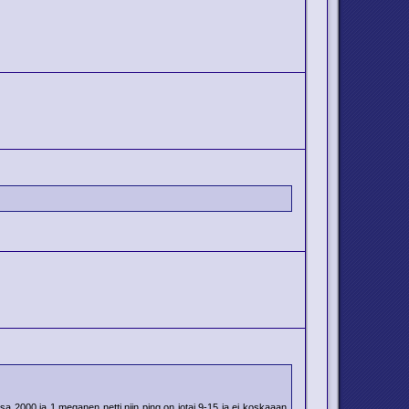
sa 2000 ja 1 meganen netti niin ping on jotai 9-15 ja ei koskaaan