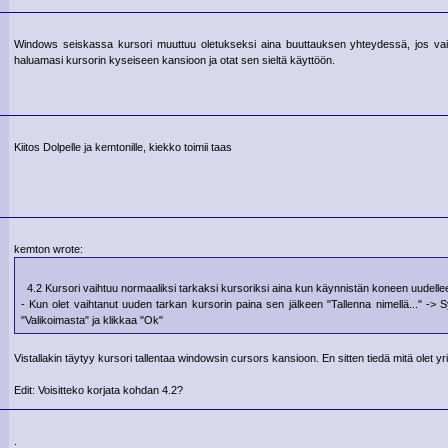
Windows seiskassa kursori muuttuu oletukseksi aina buuttauksen yhteydessä, jos vaih
haluamasi kursorin kyseiseen kansioon ja otat sen sieltä käyttöön.
Kiitos Dolpelle ja kemtonille, kiekko toimii taas
kemton wrote:
4.2 Kursori vaihtuu normaaliksi tarkaksi kursoriksi aina kun käynnistän koneen uudelle
- Kun olet vaihtanut uuden tarkan kursorin paina sen jälkeen "Tallenna nimellä..." -> Sy
"Valikoimasta" ja klikkaa "Ok"
Vistallakin täytyy kursori tallentaa windowsin cursors kansioon. En sitten tiedä mitä olet yr
Edit: Voisitteko korjata kohdan 4.2?
.