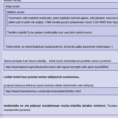
MWärn wrote:
Keiju wrote:
MWärn wrote:
Huomasin että mainitsit mokkulan, joten päähäni tuli heti ajatus, että jakaisin neuvoni 
jolloin peli ei pätki niin paljoa. Tällä tavalla pystyn pelaamaan myös CoD MW2 ihan täysi
Toimiiko todella?:p ite pelaan mokkulalla mut vaa öisin toimii kunnol..
Toimii toimii, se toimii ikäänkuin lautasantenni, eli kerää aallot paremmin mokkulaan :)
Sama periaate kuin tässä wlanilla... toimii myös kannettavan puolelta sama systeemi.
http://www.labnol.org/software/increase-wifi-signal-strength-with-alum inum/8064/
Linkki toimii kun poistat turhat välilyönnit osoitteesta..
ja tässä toisessa linkissä sama homma vähän tarkemmin vain tehtynä..
http://www.freeantennas.com/projects/template2/index.html
mokkulalla en ole päässyt testailemaan mutta wlanilla ainakin toiminut.
Tosiaan 
vastaanotto paranee..