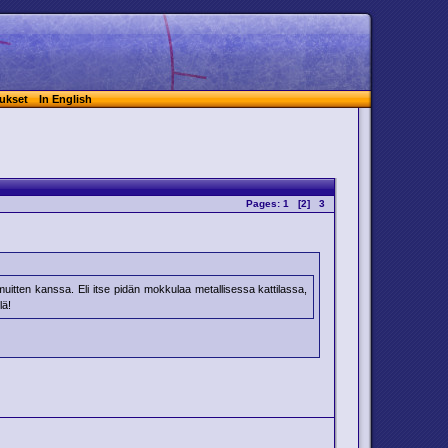
ukset
In English
Pages:
1
[2]
3
 muitten kanssa. Eli itse pidän mokkulaa metallisessa kattilassa,
lä!