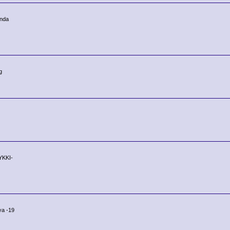
onda
g
YKKI-
ya -19