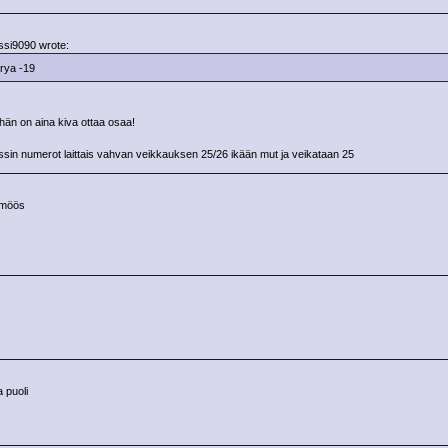
ssi9090 wrote:
rya -19
hän on aina kiva ottaa osaa!
ssin numerot laittais vahvan veikkauksen 25/26 ikään mut ja veikataan 25
möös
a puoli