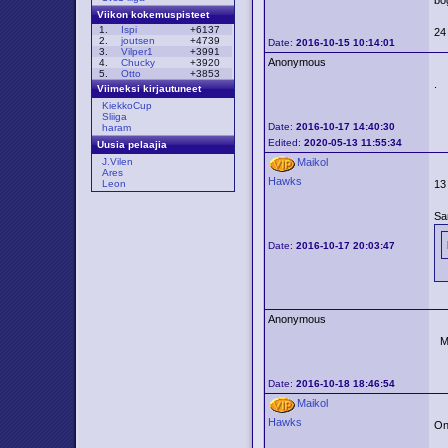
bo
Viikon kokemuspisteet
1.
Ispi
+6137
24
2.
joutsen
+4739
Date:
2016-10-15 10:14:01
3.
Vilper1
+3991
Anonymous
4.
Chucky
+3920
5.
Otto
+3853
.
Viimeksi kirjautuneet
KiekkoCup
Sliiga
Date:
2016-10-17 14:40:30
haram
Edited:
2020-05-13 11:55:34
Uusia pelaajia
J.Vilen
Maikol
Ares
Hawks
Leon
13
Sa
Date:
2016-10-17 20:03:47
Anonymous
Ma
Date:
2016-10-18 18:46:54
Maikol
Hawks
On