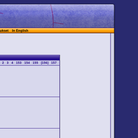
ukset
In English
2
3
4
153
154
155
[156]
157