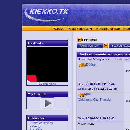
Pääsivu
Pelaa kiekkoa
Kirjaudu sisään
Reki
Foorumit
Maalilaulut
Kaikki foorumit
Yleinen kesk
Veikkaa yläpuolellasi olevan pela
Created by:
Anonymous
Created on:
Dööneri
mo
Guerra Norte
Date:
2016-10-06 22:32:44
Edited:
2024-01-22 23:17:45
piki
Top 5 -maalit
Oklahoma City Thunder
gr
Linkkiboksi
Date:
2016-10-12 18:26:49
Super Mäkihyppy
Anonymous
Pelijengi
1vs1-liiga