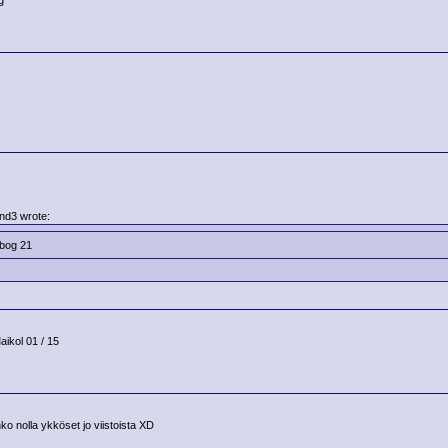
g
nd3 wrote:
bog 21
ikol 01 / 15
ko nolla ykköset jo viistoista XD