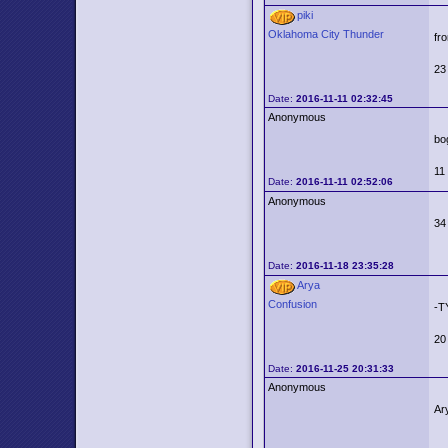
piki
Oklahoma City Thunder
fr
23
Date:
2016-11-11 02:32:45
Anonymous
bo
11
Date:
2016-11-11 02:52:06
Anonymous
34
Date:
2016-11-18 23:35:28
Arya
Confusion
-T
20
Date:
2016-11-25 20:31:33
Anonymous
Ar