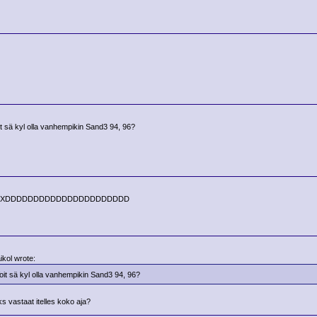
it sä kyl olla vanhempikin Sand3 94, 96?
1 XDDDDDDDDDDDDDDDDDDDDDD
ikol wrote:
oit sä kyl olla vanhempikin Sand3 94, 96?
ks vastaat itelles koko aja?