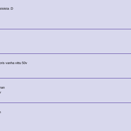
stoista :D
oris vanha vittu 50v
man
v
m