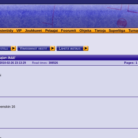
steröidy
VIP
Joukkueet
Pelaajat
Foorumit
Ohjeita
Tietoja
Superliiga
Turna
ustelu
Viimeisimmät viestit
Lähetä vastaus
ajan ikää!
Pages:
1
2010-02-26 23:13:29
Read times:
308526
i
eenskin 16