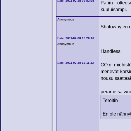
Date:
2011-02-28 09:53:25
Pariin ottee
kuuluisampi.
Anonymous
Sholowny en ol
Date:
2011-02-28 10:20:16
Anonymous
Handless
Date:
2011-02-28 12:11:43
GO:n miehistö
menevät karsin
nousu saattaaki
perämetsä wro
Teroitin
En ole nähnyt