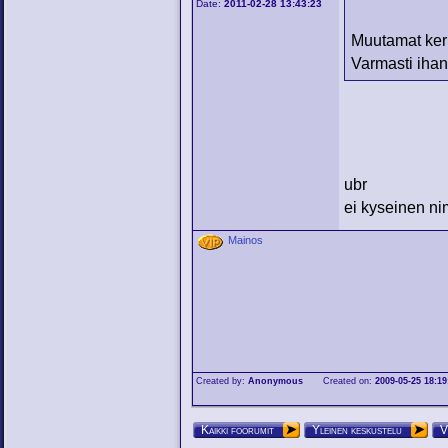
Date:
2011-02-28 13:43:23
Muutamat kerra
Varmasti ihan
ubr
ei kyseinen nim
Mainos
Created by:
Anonymous
Created on:
2009-05-25 18:19
Kaikki foorumit
Yleinen keskustelu
V