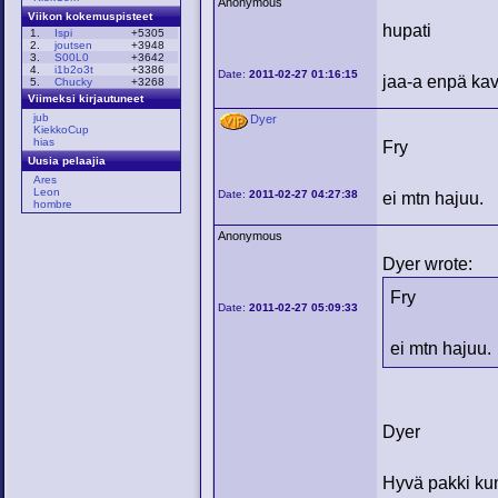
Anonymous
Viikon kokemuspisteet
hupati
1.
Ispi
+5305
2.
joutsen
+3948
3.
S00L0
+3642
4.
i1b2o3t
+3386
Date:
2011-02-27 01:16:15
jaa-a enpä kav
5.
Chucky
+3268
Viimeksi kirjautuneet
jub
Dyer
KiekkoCup
hias
Fry
Uusia pelaajia
Ares
Leon
Date:
2011-02-27 04:27:38
ei mtn hajuu.
hombre
Anonymous
Dyer wrote:
Fry
Date:
2011-02-27 05:09:33
ei mtn hajuu.
Dyer
Hyvä pakki kun