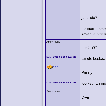
juhando7
no mun mieles
kaverilla otsaa
Anonymous
hpkfan97
Date:
2011-02-28 01:37:23
En ole koskaan
Dyer
Prinny
Date:
2011-02-28 03:33:53
joo ksarjan mie
Anonymous
Dyer