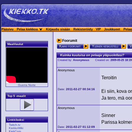
Pääsivu
Pelaa kiekkoa
Kirjaudu sisään
Rekisteröidy
VIP
Joukkueet
Pelaa
Foorumit
Maalilaulut
Kaikki foorumit
Yleinen keskustelu
V
Kuinka kuuluisa on pelaaja yläpuolellasi?
Created by:
Anonymous
Created on:
2009-05-25 18:19
Anonymous
Teroitin
Guerra Norte
Date:
2011-02-27 00:34:16
Ei siin, kova 
Top 5 -maalit
Ja tero, mä oo
Anonymous
Sinner
Linkkiboksi
Parissa kolmes
Twitch.tv
Date:
2011-02-27 01:12:09
KiekkoWiki
KiekCom