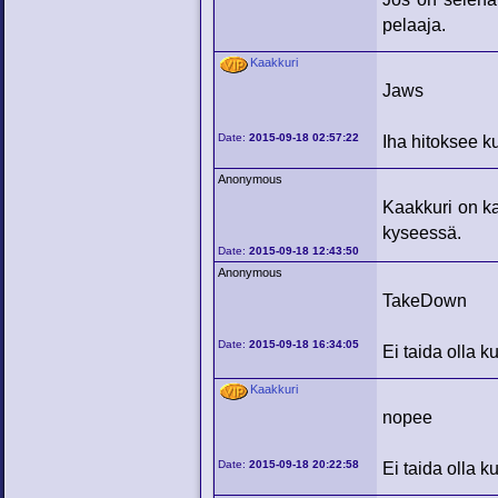
pelaaja.
Kaakkuri
Jaws
Date:
2015-09-18 02:57:22
Iha hitoksee ku
Anonymous
Kaakkuri on ka
kyseessä.
Date:
2015-09-18 12:43:50
Anonymous
TakeDown
Date:
2015-09-18 16:34:05
Ei taida olla k
Kaakkuri
nopee
Date:
2015-09-18 20:22:58
Ei taida olla k