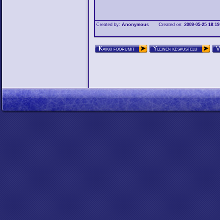
Created by:
Anonymous
Created on:
2009-05-25 18:19
Kaikki foorumit
Yleinen keskustelu
V