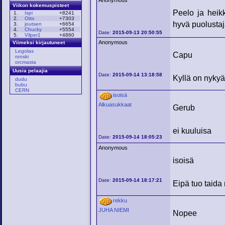
Anonymous
Viikon kokemuspisteet
Peelo ja heik
1.
Ispi
+8241
2.
Otto
+7303
hyvä puolustaja
3.
joutsen
+6654
4.
Chucky
+5554
Date:
2015-09-13 20:50:55
5.
Vilper1
+4860
Anonymous
Viimeksi kirjautuneet
Legolas
Capu
ronski
orcmasta
Uusia pelaajia
Date:
2015-09-14 13:18:58
Kyllä on nykyää
dudu
bubu
CERN
isoisä
Alkuasukkaat
Gerub
ei kuuluisa
Date:
2015-09-14 18:05:23
Anonymous
isoisä
Date:
2015-09-14 18:17:21
Eipä tuo taida
rekku
JUHA NIEMI
Nopee