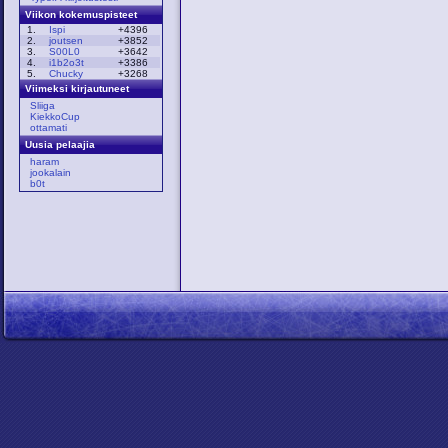
Viikon kokemuspisteet
1.
Ispi
+4396
2.
joutsen
+3852
3.
S00L0
+3642
4.
i1b2o3t
+3386
5.
Chucky
+3268
Viimeksi kirjautuneet
Sliiga
KiekkoCup
ottamati
Uusia pelaajia
haram
jookalain
b0t