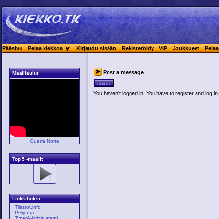
Pääsivu
Pelaa kiekkoa
Kirjaudu sisään
Rekisteröidy
VIP
Joukkueet
Pelaa
Post a message
Maalilaulut
cancel
You haven't logged in. You have to register and log in 
Guerra Norte
Top 5 -maalit
Linkkiboksi
Tilastot.info
Pelijengi
TyperA-kirjoitustesti