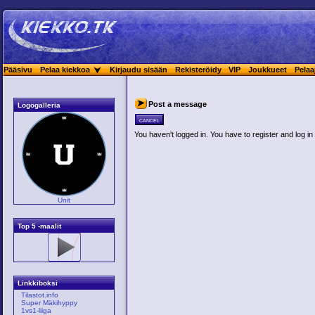
Pääsivu
Pelaa kiekkoa
Kirjaudu sisään
Rekisteröidy
VIP
Joukkueet
Pelaa
Post a message
Logogalleria
cancel
You haven't logged in. You have to register and log in 
Unit
Top 5 -maalit
Linkkiboksi
Tilastot.info
Super Mäkihyppy
1vs1-liiga