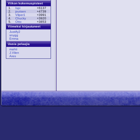
Viikon kokemuspisteet
1.
Ispi
+6137
2.
joutsen
+4739
3.
Vilper1
+3991
4.
Chucky
+3920
5.
Otto
+3853
Viimeksi kirjautuneet
Justify2
snygg
Emma
Uusia pelaajia
mahti
J.Vilen
Ares