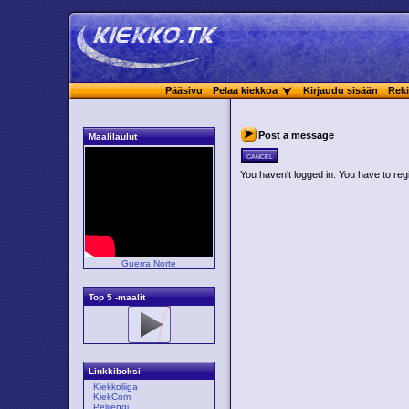
Pääsivu
Pelaa kiekkoa
Kirjaudu sisään
Reki
Post a message
Maalilaulut
cancel
You haven't logged in. You have to regi
Guerra Norte
Top 5 -maalit
Linkkiboksi
Kiekkoliiga
KiekCom
Pelijengi