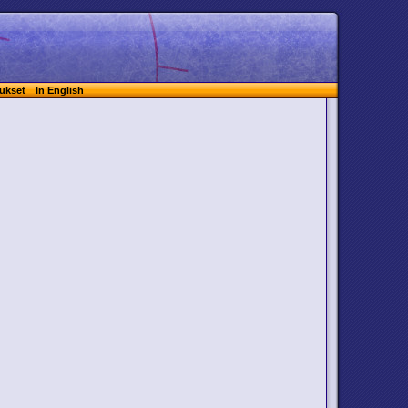
ukset
In English