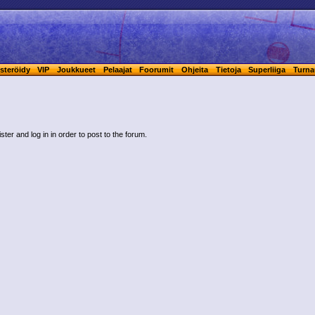
steröidy
VIP
Joukkueet
Pelaajat
Foorumit
Ohjeita
Tietoja
Superliiga
Turna
ster and log in in order to post to the forum.