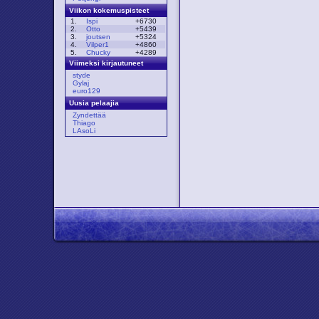
Viikon kokemuspisteet
1.
Ispi
+6730
2.
Otto
+5439
3.
joutsen
+5324
4.
Vilper1
+4860
5.
Chucky
+4289
Viimeksi kirjautuneet
styde
Gylaj
euro129
Uusia pelaajia
Zyndettää
Thiago
LAsoLi